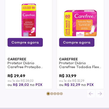
Compre agora
Compre agora
CAREFREE
CAREFREE
Protetor Diário
Protetor Diário
Carefree Proteção
Carefree Tododia Flexi
Com Fragrância Para
Sem Fragrância 80un
0
0
Pequeno Fluxos 80un
R$ 29,49
R$ 33,99
ou 1x de R$ 28,02
ou 1x de R$ 32,29
ou
R$ 28,02
no
PIX
ou
R$ 32,29
no
PIX