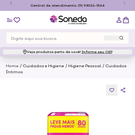
o
Central de atendimento:
(11) 93026-1564
Veja produtos perto de você!
Informe seu CEP
/
/
/
Home
Cuidados e Higiene
Higiene Pessoal
Cuidados
Íntimos