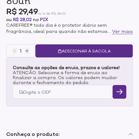
80un
R$ 29,49
ou 1x de R$ 28,02
ou
R$ 28,02
no
PIX
CAREFREE® todo dia é o protetor diário sem
fragrância, ideal para quando não estamos naqueles
...
Ver mais
dias. Feito com microporos e material respirável, ele
permite a circulação do ar, absorve a transpiração e
neutraliza possíveis odores.Sem fragrância, absorve a
ADICIONAR À SACOLA
transpiração e neutraliza possíveis odores.
Consulte as opções de envio, prazos e valores!
ATENÇÃO: Selecione a forma de envio ao
finalizar a compra. Os valores podem mudar
durante o fechamento do pedido.
Conheça o produto: