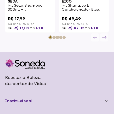
SEDA
EICO
Kit Seda Shampoo
Kit Shampoo E
300ml +
Condicionador Eico
Condicionador 190ml
Salão Em Casa Cachos
0
0
Toque De Seda Amino-
Definidos Definição E
R$ 17,99
R$ 49,49
Silk 1un
Hidratação Shampoo
ou 1x de R$ 17,09
ou 1x de R$ 47,02
800ml +
ou
R$ 17,09
no
PIX
ou
R$ 47,02
no
PIX
Condicionador 450ml
Revelar a Beleza
despertando Vidas
Institucional