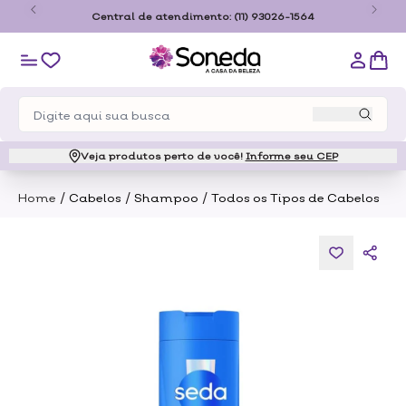
o
Central de atendimento:
(11) 93026-1564
Veja produtos perto de você!
Informe seu CEP
/
/
/
Home
Cabelos
Shampoo
Todos os Tipos de Cabelos