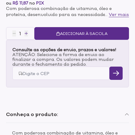
ou
R$ 11,87
no
PIX
Com poderosa combinação de vitamina, óleo e
proteína, desenvolvido para as necessidades do seu
...
Ver mais
cabelo. A fórmula contém Vitamina B3, conhecida por
ajudar na saúde do couro, Óleo de Melaleuca,
conhecido por nutrir o couro cabeludo, e Aminoácidos,
ADICIONAR À SACOLA
conhecido por dar força ao cabelo.Esse shampoo é
indicado para couro cabeludo com caspa e todos os
Consulte as opções de envio, prazos e valores!
tipos de cabelos. Pode ser usado diariamente.
ATENÇÃO: Selecione a forma de envio ao
finalizar a compra. Os valores podem mudar
durante o fechamento do pedido.
Conheça o produto:
Com poderosa combinação de vitamina, óleo e