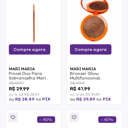
Compre agora
Compre agora
MARI MARIA
MARI MARIA
Pincel Duo Para
Bronzer Glow
Sobrancelha Mari
Multifuncional
Maria Makeup REF.
Compacto Mari Maria
R$ 49,99
R$ 69,99
MM201 1un
Makeup Tropical Tan
R$ 29,99
R$ 41,99
10g
ou 1x de R$ 28,49
ou 1x de R$ 39,89
ou
R$ 28,49
no
PIX
ou
R$ 39,89
no
PIX
- 40%
- 40%