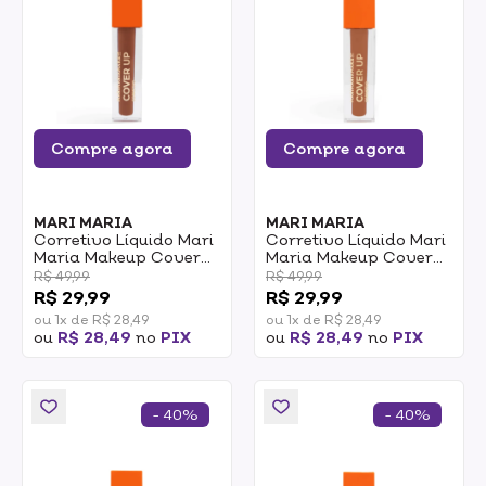
Compre agora
Compre agora
MARI MARIA
MARI MARIA
Corretivo Líquido Mari
Corretivo Líquido Mari
Maria Makeup Cover
Maria Makeup Cover
Up MMC13 5,2ml
Up MMC12 5,2ml
R$ 49,99
R$ 49,99
R$ 29,99
R$ 29,99
ou 1x de R$ 28,49
ou 1x de R$ 28,49
ou
R$ 28,49
no
PIX
ou
R$ 28,49
no
PIX
- 40%
- 40%