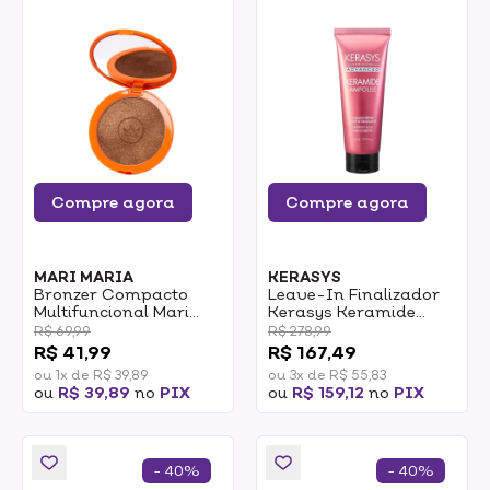
Compre agora
Compre agora
MARI MARIA
KERASYS
Bronzer Compacto
Leave-In Finalizador
Multifuncional Mari
Kerasys Keramide
Maria Makeup
Damage Repair 230ml
R$ 69,99
R$ 278,99
Compacto Tropical
R$ 41,99
R$ 167,49
Tan Gold Sparkle 10g
ou 1x de R$ 39,89
ou 3x de R$ 55,83
ou
R$ 39,89
no
PIX
ou
R$ 159,12
no
PIX
- 40%
- 40%