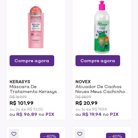
Compre agora
Compre agora
KERASYS
NOVEX
Máscara De
Ativador De Cachos
Tratamento Kerasys
Novex Meus Cachinhos
Advanced Keratin
500ml
R$ 169,99
R$ 34,99
Bond Volume 600ml
R$ 101,99
R$ 20,99
ou 2x de R$ 51,00
ou 1x de R$ 19,94
ou
R$ 96,89
no
PIX
ou
R$ 19,94
no
PIX
- 40%
- 40%