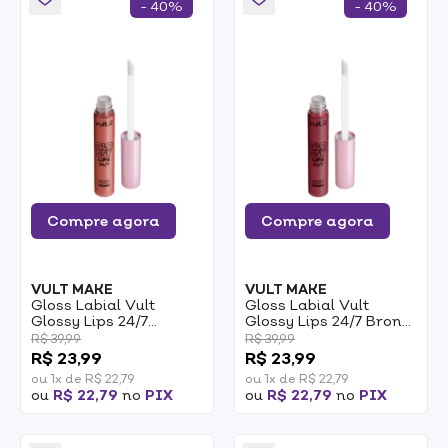
- 40%
- 40%
Compre agora
Compre agora
VULT MAKE
VULT MAKE
Gloss Labial Vult
Gloss Labial Vult
Glossy Lips 24/7
Glossy Lips 24/7 Bronze
Pêssego Cintilante
5,2ml
R$ 39,99
R$ 39,99
5,2ml
R$ 23,99
R$ 23,99
ou 1x de R$ 22,79
ou 1x de R$ 22,79
ou
R$ 22,79
no
PIX
ou
R$ 22,79
no
PIX