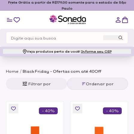
Frete Grátis a partir de R$179,00 somente para o estado de São
Paulo
Veja produtos perto de você!
Informe seu CEP
/
Home
Black Friday - Ofertas com até 40Off
Filtrar por
Ordenar por
- 40%
- 40%