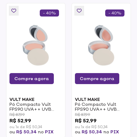
- 40%
- 40%
Compre agora
Compre agora
VULT MAKE
VULT MAKE
Pó Compacto Vult
Pó Compacto Vult
FPS90 UVA++ UVB
FPS90 UVA++ UVB
Médio Claro Cor 2 6g
Claro Cor 1 6g
R$ 87,99
R$ 87,99
R$ 52,99
R$ 52,99
ou 1x de R$ 50,34
ou 1x de R$ 50,34
ou
R$ 50,34
no
PIX
ou
R$ 50,34
no
PIX