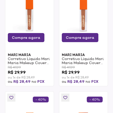
Compre agora
Compre agora
MARI MARIA
MARI MARIA
Corretivo Líquido Mari
Corretivo Líquido Mari
Maria Makeup Cover
Maria Makeup Cover
Up MMC11 5,2ml
Up MMC10 5,2ml
R$ 49,99
R$ 49,99
R$ 29,99
R$ 29,99
ou 1x de R$ 28,49
ou 1x de R$ 28,49
ou
R$ 28,49
no
PIX
ou
R$ 28,49
no
PIX
- 40%
- 40%