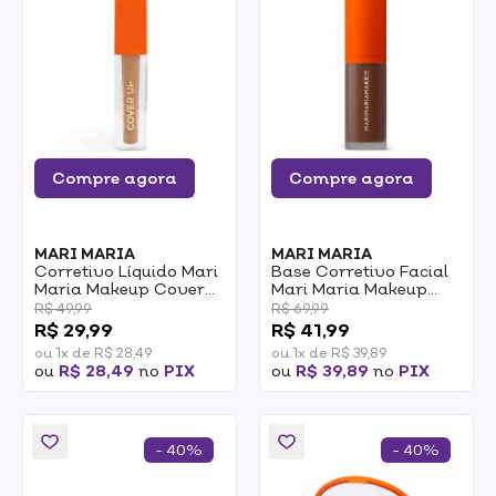
Compre agora
Compre agora
MARI MARIA
MARI MARIA
Corretivo Líquido Mari
Base Corretivo Facial
Maria Makeup Cover
Mari Maria Makeup
Up MMC09 5,2ml
Velvet Skin Cacau 25g
R$ 49,99
R$ 69,99
R$ 29,99
R$ 41,99
ou 1x de R$ 28,49
ou 1x de R$ 39,89
ou
R$ 28,49
no
PIX
ou
R$ 39,89
no
PIX
- 40%
- 40%