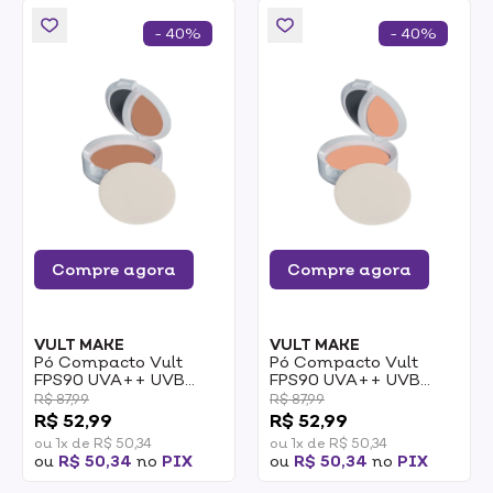
- 40%
- 40%
Compre agora
Compre agora
VULT MAKE
VULT MAKE
Pó Compacto Vult
Pó Compacto Vult
FPS90 UVA++ UVB
FPS90 UVA++ UVB
Médio Escuro Cor 4 6g
Médio Cor 3 6g
R$ 87,99
R$ 87,99
R$ 52,99
R$ 52,99
ou 1x de R$ 50,34
ou 1x de R$ 50,34
ou
R$ 50,34
no
PIX
ou
R$ 50,34
no
PIX