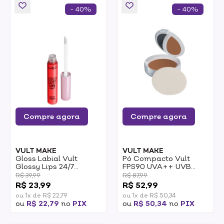
- 40%
- 40%
Compre agora
Compre agora
VULT MAKE
VULT MAKE
Gloss Labial Vult
Pó Compacto Vult
Glossy Lips 24/7
FPS90 UVA++ UVB
Vermelho Ruby 5,2ml
Escuro Cor 5 6g
R$ 39,99
R$ 87,99
R$ 23,99
R$ 52,99
ou 1x de R$ 22,79
ou 1x de R$ 50,34
ou
R$ 22,79
no
PIX
ou
R$ 50,34
no
PIX