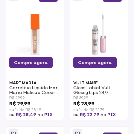
Compre agora
Compre agora
MARI MARIA
VULT MAKE
Corretivo Líquido Mari
Gloss Labial Vult
Maria Makeup Cover
Glossy Lips 24/7
Up MMC08 5,2ml
Incolor 5,2ml
R$ 49,99
R$ 39,99
R$ 29,99
R$ 23,99
ou 1x de R$ 28,49
ou 1x de R$ 22,79
ou
R$ 28,49
no
PIX
ou
R$ 22,79
no
PIX