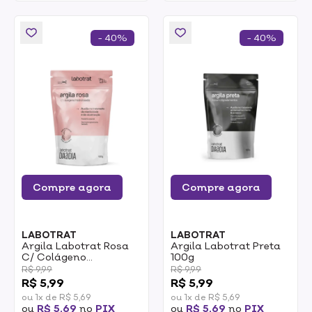
- 40%
- 40%
Compre agora
Compre agora
LABOTRAT
LABOTRAT
Argila Labotrat Rosa
Argila Labotrat Preta
C/ Colágeno
100g
Hidrolisado 100g
R$ 9,99
R$ 9,99
R$ 5,99
R$ 5,99
ou 1x de R$ 5,69
ou 1x de R$ 5,69
ou
R$ 5,69
no
PIX
ou
R$ 5,69
no
PIX