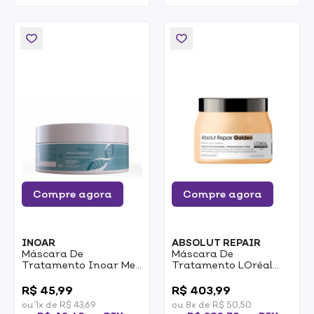
Compre agora
Compre agora
INOAR
ABSOLUT REPAIR
Máscara De
Máscara De
Tratamento Inoar Meu
Tratamento LOréal
Cacho Meu Crush
Professionnel Absolut
0
0
Acidificante 250g
Repair 500ml
R$ 45,99
R$ 403,99
ou 1x de R$ 43,69
ou 8x de R$ 50,50