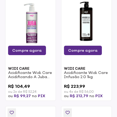
Compre agora
Compre agora
WIDI CARE
WIDI CARE
Acidificante Widi Care
Acidificante Widi Care
Acidificando A Juba
Infusão 2.0 1kg
500ml
0
0
R$ 104,49
R$ 223,99
ou 2x de R$ 52,24
ou 4x de R$ 56,00
ou
R$ 99,27
no
PIX
ou
R$ 212,79
no
PIX