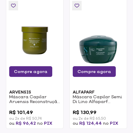
Compre agora
Compre agora
ARVENSIS
ALFAPARF
Máscara Capilar
Máscara Capilar Semi
Arvensis Reconstrução
Di Lino Alfaparf
500g
Reconstruction
0
0
Reparative 200ml
R$ 101,49
R$ 130,99
ou 2x de R$ 50,74
ou 2x de R$ 65,50
ou
R$ 96,42
no
PIX
ou
R$ 124,44
no
PIX