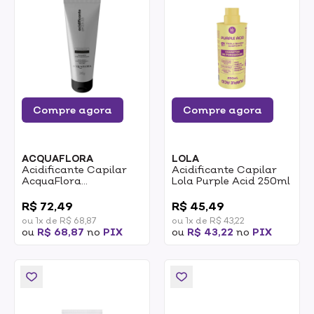
Compre agora
Compre agora
ACQUAFLORA
LOLA
Acidificante Capilar
Acidificante Capilar
AcquaFlora
Lola Purple Acid 250ml
Tratamento
0
0
Condicionante 240g
R$ 72,49
R$ 45,49
ou 1x de R$ 68,87
ou 1x de R$ 43,22
ou
R$ 68,87
no
PIX
ou
R$ 43,22
no
PIX