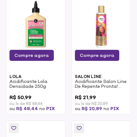
Compre agora
Compre agora
LOLA
SALON LINE
Acidificante Lola
Acidificante Salon Line
Densidade 250g
De Repente Pronta!
300ml
0
0
R$ 50,99
R$ 21,99
ou 1x de R$ 48,44
ou 1x de R$ 20,89
ou
R$ 48,44
no
PIX
ou
R$ 20,89
no
PIX