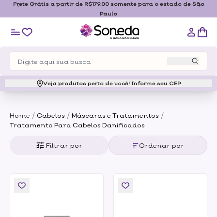
Frete Grátis a partir de R$179,00 somente para o estado de São
Paulo
Veja produtos perto de você!
Informe seu CEP
/
/
/
Home
Cabelos
Máscaras e Tratamentos
Tratamento Para Cabelos Danificados
Filtrar por
Ordenar por