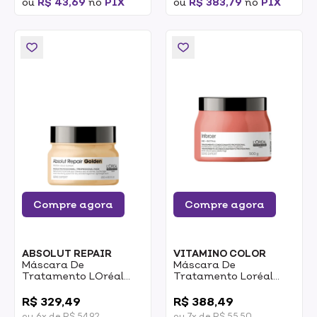
ou
R$ 43,69
no
PIX
ou
R$ 383,79
no
PIX
Compre agora
Compre agora
ABSOLUT REPAIR
VITAMINO COLOR
Máscara De
Máscara De
Tratamento LOréal
Tratamento Loréal
Professionnel Absolut
Professionnel Inforcer
0
0
Repair Golden 250ml
500g
R$ 329,49
R$ 388,49
ou 6x de R$ 54,92
ou 7x de R$ 55,50