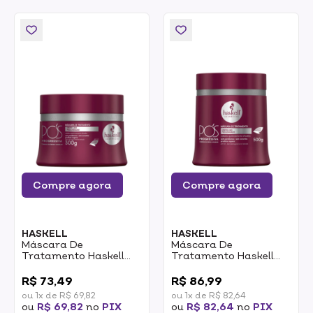
Compre agora
Compre agora
HASKELL
HASKELL
Máscara De
Máscara De
Tratamento Haskell
Tratamento Haskell
Pós Progressiva 300g
Pós Progressiva 500g
0
0
R$ 73,49
R$ 86,99
ou 1x de R$ 69,82
ou 1x de R$ 82,64
ou
R$ 69,82
no
PIX
ou
R$ 82,64
no
PIX