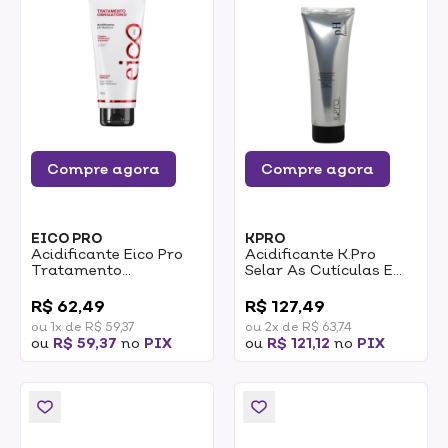
Compre agora
Compre agora
EICO PRO
KPRO
Acidificante Eico Pro
Acidificante K.Pro
Tratamento
Selar As Cutículas E
Obrigatório 190ml
Balancear O PH 230g
0
0
R$ 62,49
R$ 127,49
ou 1x de R$ 59,37
ou 2x de R$ 63,74
ou
R$ 59,37
no
PIX
ou
R$ 121,12
no
PIX