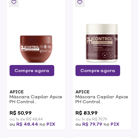
Compre agora
Compre agora
APICE
APICE
Máscara Capilar Apice
Máscara Capilar Apice
PH Control
PH Control
Acidificante
Antiporosidade
0
0
Antiporosidade 280g
Acidificante 500g
R$ 50,99
R$ 83,99
ou 1x de R$ 48,44
ou 1x de R$ 79,79
ou
R$ 48,44
no
PIX
ou
R$ 79,79
no
PIX