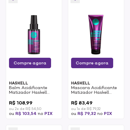
Compre agora
Compre agora
HASKELL
HASKELL
Balm Acidificante
Mascara Acidificante
Matizador Haskell
Matizador Haskell
100ml
240ml
0
0
R$ 108,99
R$ 83,49
ou 2x de R$ 54,50
ou 1x de R$ 79,32
ou
R$ 103,54
no
PIX
ou
R$ 79,32
no
PIX