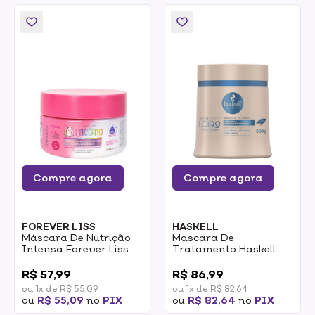
Compre agora
Compre agora
FOREVER LISS
HASKELL
Máscara De Nutrição
Mascara De
Intensa Forever Liss
Tratamento Haskell
Magia De Unicórnio
Loiro 500g
0
0
250g
R$ 57,99
R$ 86,99
ou 1x de R$ 55,09
ou 1x de R$ 82,64
ou
R$ 55,09
no
PIX
ou
R$ 82,64
no
PIX