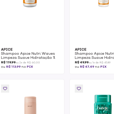
APICE
APICE
Shampoo Apice Nutri Waves
Shampoo Apice Nutr
Limpeza Suave Hidratação 1l
Limpeza Suave Hidr
300ml
R$ 119,99
R$ 49,99
ou 2x de R$ 60,00
ou 1x de R$ 47,49
ou
R$ 113,99
no
PIX
ou
R$ 47,49
no
PIX