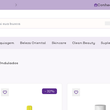
Conhe
quiagem
Beleza Oriental
Skincare
Clean Beauty
Supl
 Ondulados
- 32%