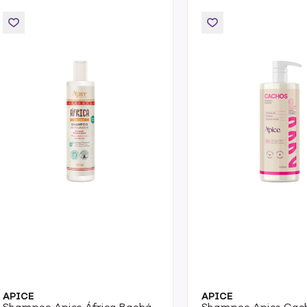
APICE
APICE
Shampoo Apice África Baobá
Shampoo Apice Cac