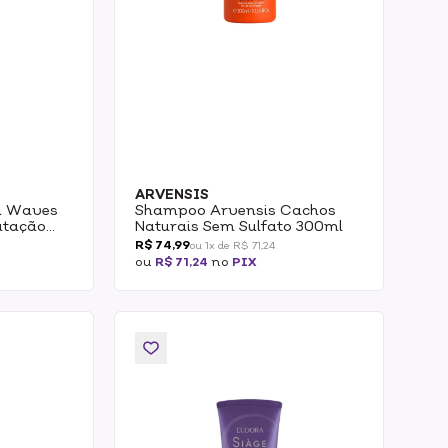
ARVENSIS
i Waves
Shampoo Arvensis Cachos
atação
Naturais Sem Sulfato 300ml
R$ 74,99
ou 1x de R$ 71,24
ou
R$ 71,24
no
PIX