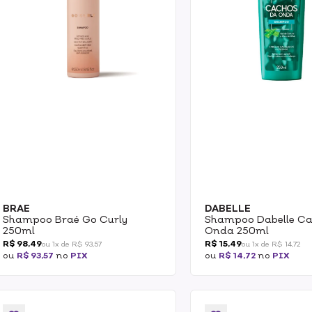
BRAE
DABELLE
Shampoo Braé Go Curly
Shampoo Dabelle Ca
250ml
Onda 250ml
R$ 98,49
R$ 15,49
ou 1x de R$ 93,57
ou 1x de R$ 14,72
ou
R$ 93,57
no
PIX
ou
R$ 14,72
no
PIX