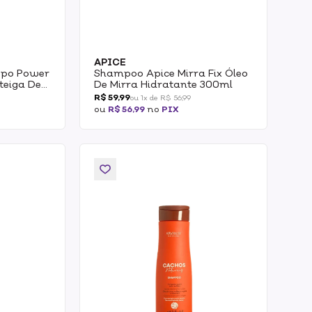
APICE
spo Power
Shampoo Apice Mirra Fix Óleo
teiga De
De Mirra Hidratante 300ml
ntensa
R$ 59,99
ou 1x de R$ 56,99
ou
R$ 56,99
no
PIX