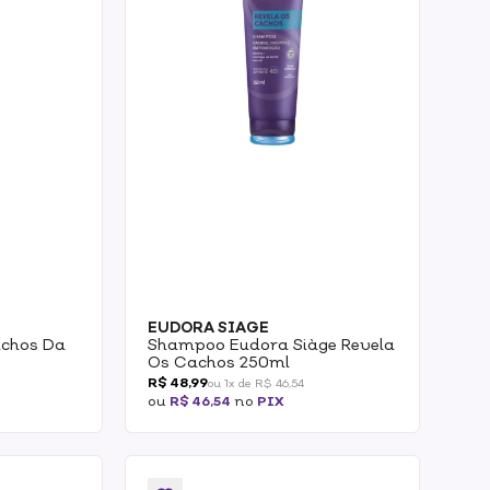
EUDORA SIAGE
chos Da
Shampoo Eudora Siàge Revela
Os Cachos 250ml
R$ 48,99
ou 1x de R$ 46,54
ou
R$ 46,54
no
PIX