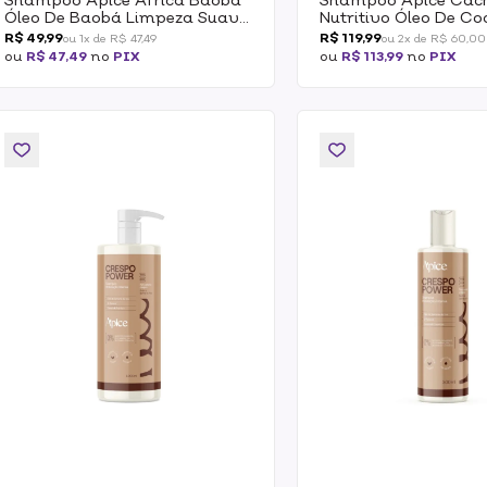
Óleo De Baobá Limpeza Suave
Nutritivo Óleo De Co
Restaurador 300ml
Manteiga De Karité 1
R$ 49,99
R$ 119,99
ou 1x de R$ 47,49
ou 2x de R$ 60,00
ou
R$ 47,49
no
PIX
ou
R$ 113,99
no
PIX