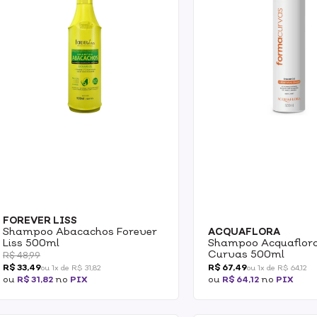
FOREVER LISS
Shampoo Abacachos Forever
ACQUAFLORA
Liss 500ml
Shampoo Acquaflor
Curvas 500ml
R$ 48,99
R$ 33,49
R$ 67,49
ou 1x de R$ 31,82
ou 1x de R$ 64,12
ou
R$ 31,82
no
PIX
ou
R$ 64,12
no
PIX