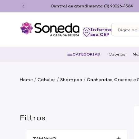
ão Paulo
Central de atendimento:
(11) 93026-1564
seu CEP
CATEGORIAS
Cabelos
Ma
/
/
/
Home
Cabelos
Shampoo
Cacheados, Crespos e
Filtros
TAMANHO