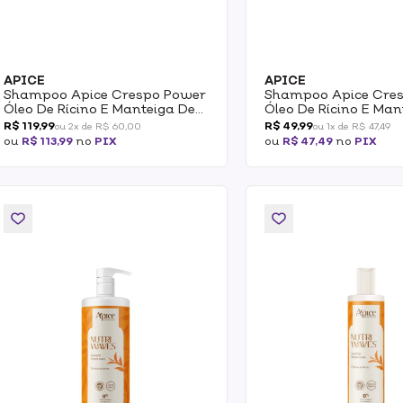
APICE
APICE
Shampoo Apice Crespo Power
Shampoo Apice Cre
Óleo De Rícino E Manteiga De
Óleo De Rícino E Man
Karité Hidratação Intensa 1L
Karité Hidratação I
R$ 119,99
R$ 49,99
ou 2x de R$ 60,00
ou 1x de R$ 47,49
300ml
ou
R$ 113,99
no
PIX
ou
R$ 47,49
no
PIX