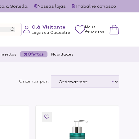
ca a Soneda
Nossas lojas
Trabalhe conosco
Olá, Visitante
Meus
favoritos
Login ou Cadastro
ementos
Ofertas
Novidades
Ordenar por: