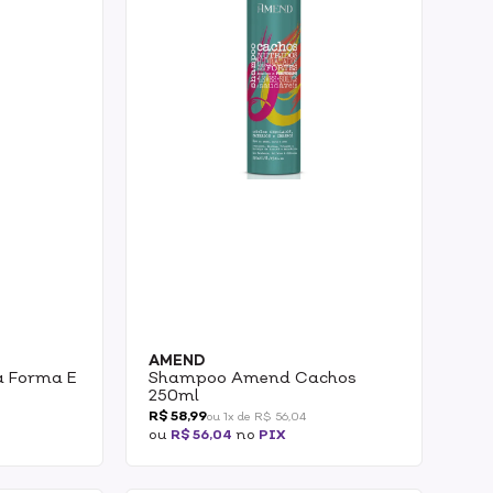
AMEND
a Forma E
Shampoo Amend Cachos
250ml
R$ 58,99
ou 1x de R$ 56,04
ou
R$ 56,04
no
PIX