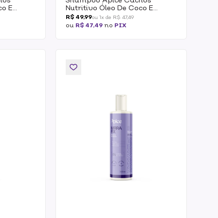
co E
Nutritivo Óleo De Coco E
L
Manteiga De Karité 300ml
R$ 49,99
ou 1x de R$ 47,49
ou
R$ 47,49
no
PIX