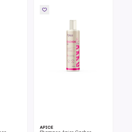
APICE
hos
Shampoo Apice Cachos