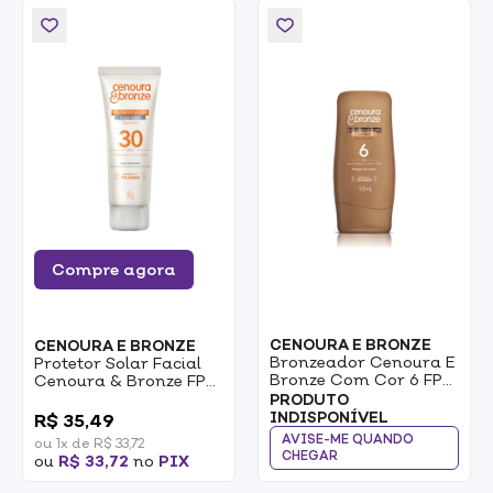
Compre agora
CENOURA E BRONZE
CENOURA E BRONZE
Bronzeador Cenoura E
Protetor Solar Facial
Bronze Com Cor 6 FPS
Cenoura & Bronze FPS
110ml
30 50g
0
PRODUTO
INDISPONÍVEL
R$ 35,49
AVISE-ME QUANDO
ou 1x de R$ 33,72
CHEGAR
ou
R$ 33,72
no
PIX