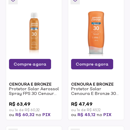
Compre agora
Compre agora
CENOURA E BRONZE
CENOURA E BRONZE
Protetor Solar Aerossol
Protetor Solar
Spray FPS 30 Cenoura
Cenoura E Bronze 30
& Bronze 200ml
FPS 200ml
0
0
R$ 63,49
R$ 47,49
ou 1x de R$ 60,32
ou 1x de R$ 45,12
ou
R$ 60,32
no
PIX
ou
R$ 45,12
no
PIX