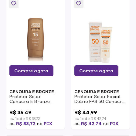
Compre agora
Compre agora
CENOURA E BRONZE
CENOURA E BRONZE
Protetor Solar
Protetor Solar Facial
Cenoura E Bronze
Diário FPS 50 Cenoura
Com Cor 15 FPS 110ml
& Bronze 50g
0
0
R$ 35,49
R$ 44,99
ou 1x de R$ 33,72
ou 1x de R$ 42,74
ou
R$ 33,72
no
PIX
ou
R$ 42,74
no
PIX