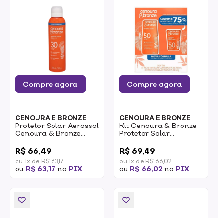
Compre agora
Compre agora
CENOURA E BRONZE
CENOURA E BRONZE
Protetor Solar Aerossol
Kit Cenoura & Bronze
Cenoura & Bronze
Protetor Solar
FPS30 200ml
Corporal 200ml +
0
0
Protetor Solar Facial
R$ 66,49
R$ 69,49
FPS50 1un
ou 1x de R$ 63,17
ou 1x de R$ 66,02
ou
R$ 63,17
no
PIX
ou
R$ 66,02
no
PIX