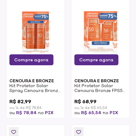
Compre agora
Compre agora
CENOURA E BRONZE
CENOURA E BRONZE
Kit Protetor Solar
Kit Protetor Solar
Spray Cenoura Bronze
Cenoura Bronze FPS50
FPS 30 UVA + UVB
200ml + Protetor Solar
0
0
2x200ml
FPS50 110ml
R$ 82,99
R$ 68,99
ou 1x de R$ 78,84
ou 1x de R$ 65,54
ou
R$ 78,84
no
PIX
ou
R$ 65,54
no
PIX