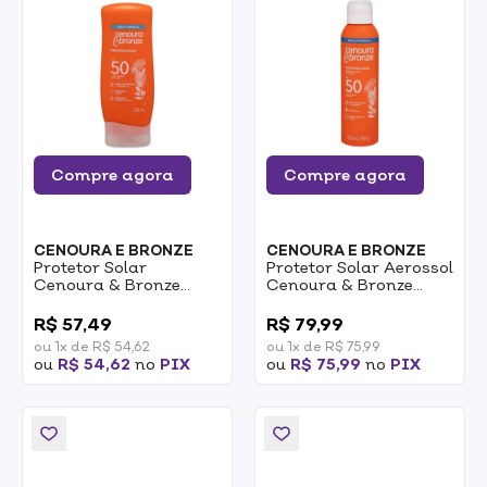
Compre agora
Compre agora
CENOURA E BRONZE
CENOURA E BRONZE
Protetor Solar
Protetor Solar Aerossol
Cenoura & Bronze
Cenoura & Bronze
FPS50 200ml
FPS60 200ml
0
0
R$ 57,49
R$ 79,99
ou 1x de R$ 54,62
ou 1x de R$ 75,99
ou
R$ 54,62
no
PIX
ou
R$ 75,99
no
PIX