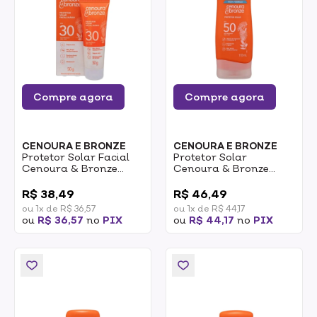
Compre agora
Compre agora
CENOURA E BRONZE
CENOURA E BRONZE
Protetor Solar Facial
Protetor Solar
Cenoura & Bronze
Cenoura & Bronze
FPS30 50g
FPS50 110ml
0
0
R$ 38,49
R$ 46,49
ou 1x de R$ 36,57
ou 1x de R$ 44,17
ou
R$ 36,57
no
PIX
ou
R$ 44,17
no
PIX