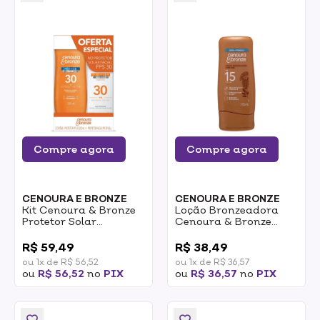
Compre agora
Compre agora
CENOURA E BRONZE
CENOURA E BRONZE
Kit Cenoura & Bronze
Loção Bronzeadora
Protetor Solar
Cenoura & Bronze
Corporal 200ml +
FPS15 Com Cor 110ml
0
0
Protetor Facial 50g
R$ 59,49
R$ 38,49
FPS30 1un
ou 1x de R$ 56,52
ou 1x de R$ 36,57
ou
R$ 56,52
no
PIX
ou
R$ 36,57
no
PIX