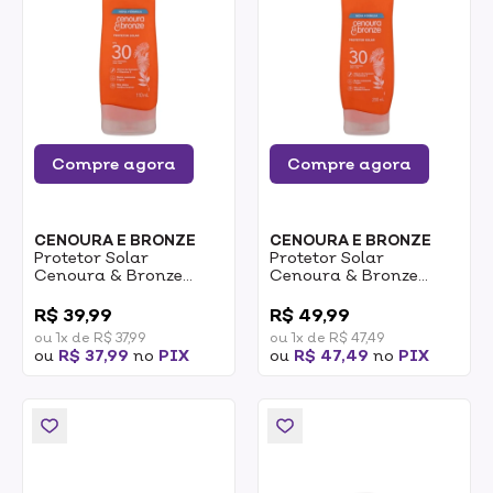
Compre agora
Compre agora
CENOURA E BRONZE
CENOURA E BRONZE
Protetor Solar
Protetor Solar
Cenoura & Bronze
Cenoura & Bronze
FPS30 UVA + UVB 110ml
FPS30 200ml
0
0
R$ 39,99
R$ 49,99
ou 1x de R$ 37,99
ou 1x de R$ 47,49
ou
R$ 37,99
no
PIX
ou
R$ 47,49
no
PIX