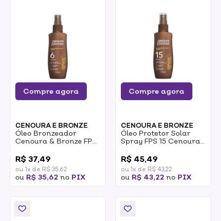
Compre agora
Compre agora
CENOURA E BRONZE
CENOURA E BRONZE
Óleo Bronzeador
Óleo Protetor Solar
Cenoura & Bronze FPS
Spray FPS 15 Cenoura
6 110ml
& Bronze 110ml
0
0
R$ 37,49
R$ 45,49
ou 1x de R$ 35,62
ou 1x de R$ 43,22
ou
R$ 35,62
no
PIX
ou
R$ 43,22
no
PIX