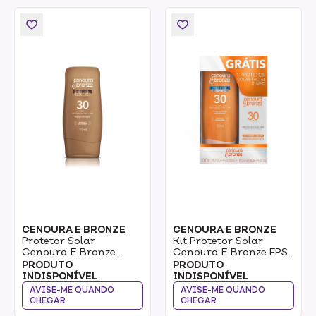
CENOURA E BRONZE
CENOURA E BRONZE
Protetor Solar
Kit Protetor Solar
Cenoura E Bronze
Cenoura E Bronze FPS
Com Cor 30 FPS 110ml
30 Corpo 200mL E
PRODUTO
PRODUTO
Facial 50g
INDISPONÍVEL
INDISPONÍVEL
AVISE-ME QUANDO
AVISE-ME QUANDO
CHEGAR
CHEGAR