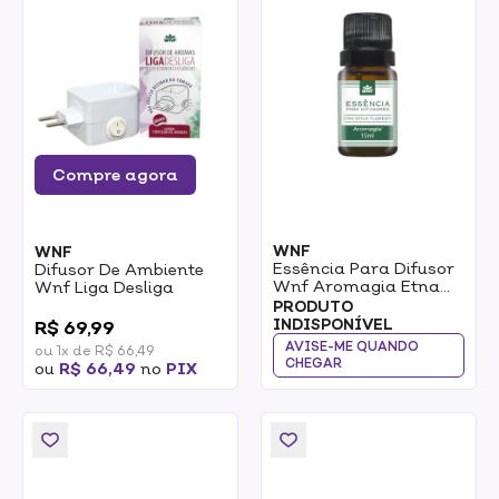
Compre agora
WNF
WNF
Essência Para Difusor
Difusor De Ambiente
Wnf Aromagia Etna
Wnf Liga Desliga
Stick Floresta 15ml
0
PRODUTO
INDISPONÍVEL
R$ 69,99
AVISE-ME QUANDO
ou 1x de R$ 66,49
CHEGAR
ou
R$ 66,49
no
PIX