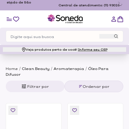
Frete Grátis a partir de R$179,00 somente para o estado de São
Paulo
Veja produtos perto de você!
Informe seu CEP
/
/
/
Home
Clean Beauty
Aromaterapia
Óleo Para
Difusor
Filtrar por
Ordenar por