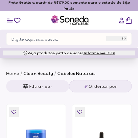
Frete Grátis a partir de R$179,00 somente para o estado de São
Paulo
Veja produtos perto de você!
Informe seu CEP
/
/
Home
Clean Beauty
Cabelos Naturais
Filtrar por
Ordenar por