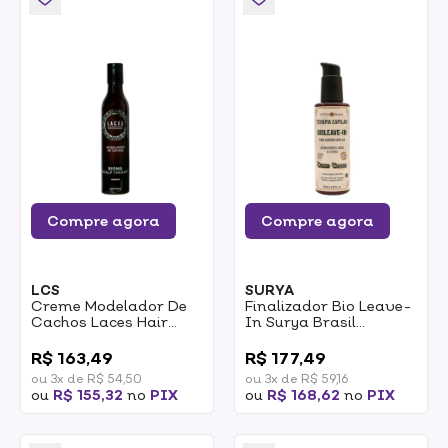
Compre agora
Compre agora
LCS
SURYA
Creme Modelador De
Finalizador Bio Leave-
Cachos Laces Hair
In Surya Brasil
Care Scalp Therapy
Terapia Capilar 150ml
0
0
Definição E Controle
R$ 163,49
R$ 177,49
Do Frizz 240ml
ou 3x de R$ 54,50
ou 3x de R$ 59,16
ou
R$ 155,32
no
PIX
ou
R$ 168,62
no
PIX