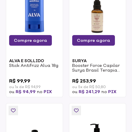
Compre agora
Compre agora
ALVA E SOLLIDO
SURYA
Stick Antifrizz Alva 18g
Booster Force Capilar
Surya Brasil Terapia
Capilar 50ml
0
0
R$ 99,99
R$ 253,99
ou 1x de R$ 94,99
ou 5x de R$ 50,80
ou
R$ 94,99
no
PIX
ou
R$ 241,29
no
PIX