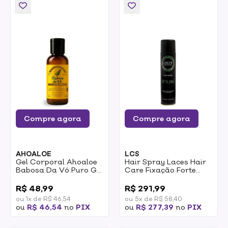
Compre agora
Compre agora
AHOALOE
LCS
Gel Corporal Ahoaloe
Hair Spray Laces Hair
Babosa Da Vó Puro Gel
Care Fixação Forte
De Aloe Vera Orgânica
Finalização E Controle
0
0
115ml
400ml
R$ 48,99
R$ 291,99
ou 1x de R$ 46,54
ou 5x de R$ 58,40
ou
R$ 46,54
no
PIX
ou
R$ 277,39
no
PIX