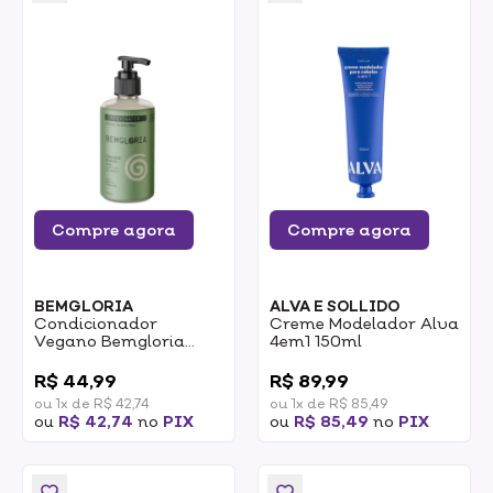
Compre agora
Compre agora
BEMGLORIA
ALVA E SOLLIDO
Condicionador
Creme Modelador Alva
Vegano Bemgloria
4em1 150ml
Cuidado Diário 200ml
0
0
R$ 44,99
R$ 89,99
ou 1x de R$ 42,74
ou 1x de R$ 85,49
ou
R$ 42,74
no
PIX
ou
R$ 85,49
no
PIX