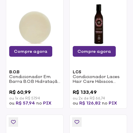
Compre agora
Compre agora
B.O.B
LCS
Condicionador Em
Condicionador Laces
Barra B.O.B Hidratação
Hair Care Hibiscos
Profunda 55g
Hidratação E Maciez
0
0
240ml
R$ 60,99
R$ 133,49
ou 1x de R$ 57,94
ou 2x de R$ 66,74
ou
R$ 57,94
no
PIX
ou
R$ 126,82
no
PIX