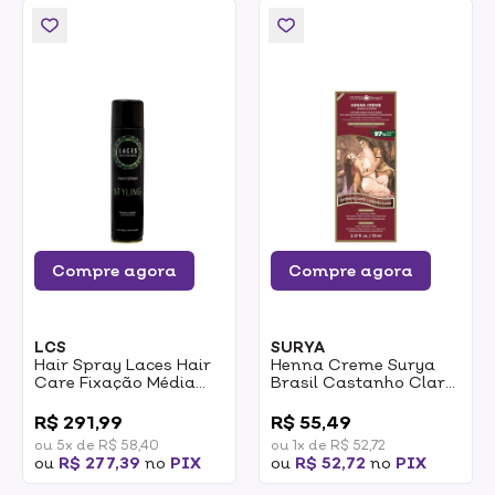
Compre agora
Compre agora
LCS
SURYA
Hair Spray Laces Hair
Henna Creme Surya
Care Fixação Média
Brasil Castanho Claro
Finalização E Controle
70ml
0
0
400ml
R$ 291,99
R$ 55,49
ou 5x de R$ 58,40
ou 1x de R$ 52,72
ou
R$ 277,39
no
PIX
ou
R$ 52,72
no
PIX