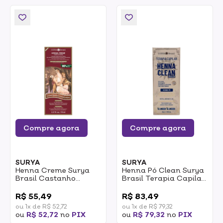
Compre agora
Compre agora
SURYA
SURYA
Henna Creme Surya
Henna Pó Clean Surya
Brasil Castanho
Brasil Terapia Capilar
Dourado 70ml
Incolor 50g
0
0
R$ 55,49
R$ 83,49
ou 1x de R$ 52,72
ou 1x de R$ 79,32
ou
R$ 52,72
no
PIX
ou
R$ 79,32
no
PIX