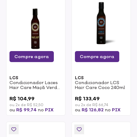
Compre agora
Compre agora
LCS
LCS
Condicionador Laces
Condicionador LCS
Hair Care Maçã Verde
Hair Care Coco 240ml
Hidratação E Maciez
0
0
240ml
R$ 104,99
R$ 133,49
ou 2x de R$ 52,50
ou 2x de R$ 66,74
ou
R$ 99,74
no
PIX
ou
R$ 126,82
no
PIX