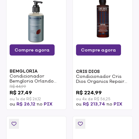
Compre agora
Compre agora
BEMGLORIA
CRIS DIOS
Condicionador
Condicionador Cris
Bemgloria Orlando
Dios Organics Repair
Morais Cabelo Barba E
250ml
R$ 44,99
0
Bigode 250ml
R$ 27,49
R$ 224,99
ou 1x de R$ 26,12
ou 4x de R$ 56,25
ou
R$ 26,12
no
PIX
ou
R$ 213,74
no
PIX