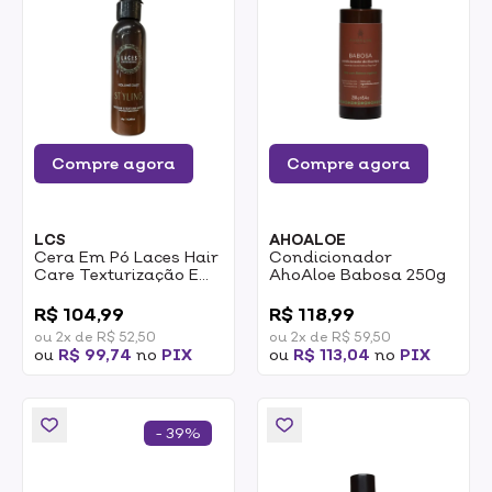
Compre agora
Compre agora
LCS
AHOALOE
Cera Em Pó Laces Hair
Condicionador
Care Texturização E
AhoAloe Babosa 250g
Volume 8g
0
0
R$ 104,99
R$ 118,99
ou 2x de R$ 52,50
ou 2x de R$ 59,50
ou
R$ 99,74
no
PIX
ou
R$ 113,04
no
PIX
- 39%