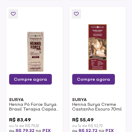
Compre agora
Compre agora
SURYA
SURYA
Henna Pó Force Surya
Henna Surya Creme
Brasil Terapia Capilar
Castanho Escuro 70ml
Incolor 50g
0
0
R$ 83,49
R$ 55,49
ou 1x de R$ 79,32
ou 1x de R$ 52,72
ou
R$ 79,32
no
PIX
ou
R$ 52,72
no
PIX