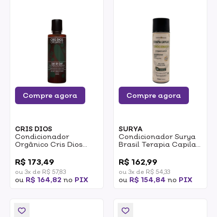
Compre agora
Compre agora
CRIS DIOS
SURYA
Condicionador
Condicionador Surya
Orgânico Cris Dios
Brasil Terapia Capilar
Day By Day Hidratação
Blindagem 240ml
0
0
E Maciez 250ml
R$ 173,49
R$ 162,99
ou 3x de R$ 57,83
ou 3x de R$ 54,33
ou
R$ 164,82
no
PIX
ou
R$ 154,84
no
PIX