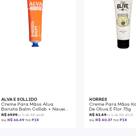
ALVA E SOLLIDO
KORRES
Creme Para Mãos Alva
Creme Para Mãos Ko
Barista Balm Collab + Naveia
De Oliva E Flor 75g
50g
R$ 69,99
R$ 42,49
ou 1x de R$ 66,49
ou 1x de R$ 40,37
ou
R$ 66,49
no
PIX
ou
R$ 40,37
no
PIX