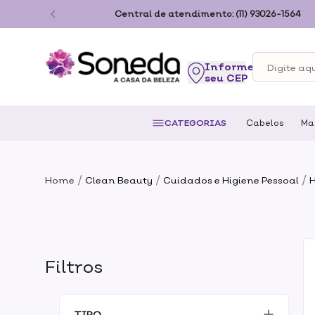
ão Paulo
Central de atendimento:
(11) 93026-1564
seu CEP
CATEGORIAS
Cabelos
Ma
/
/
/
Home
Clean Beauty
Cuidados e Higiene Pessoal
H
Filtros
TIPO