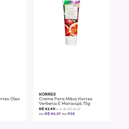
KORRES
rres Óleo
Creme Para Mãos Korres
Verbena E Maracujá 75g
R$ 42,49
ou 1x de R$ 40,37
ou
R$ 40,37
no
PIX