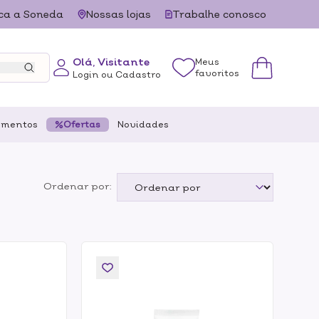
ca a Soneda
Nossas lojas
Trabalhe conosco
Olá, Visitante
Meus
favoritos
Login ou Cadastro
ementos
Ofertas
Novidades
Ordenar por: