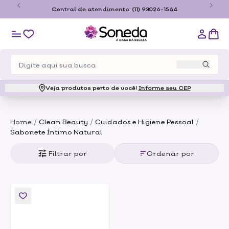
o
Central de atendimento:
(11) 93026-1564
Veja produtos perto de você!
Informe seu CEP
/
/
/
Home
Clean Beauty
Cuidados e Higiene Pessoal
Sabonete Íntimo Natural
Filtrar por
Ordenar por