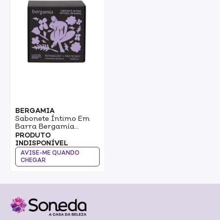
BERGAMIA
Sabonete Íntimo Em
Barra Bergamía
Prebiótico E CBA 80g
PRODUTO
INDISPONÍVEL
AVISE-ME QUANDO
CHEGAR