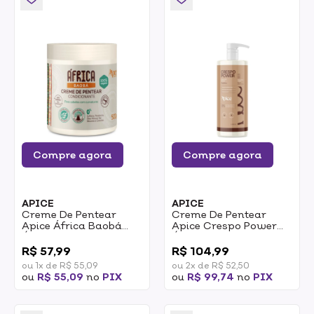
Compre agora
Compre agora
APICE
APICE
Creme De Pentear
Creme De Pentear
Apice África Baobá
Apice Crespo Power
Óleo De Baobá Ação
Óleo De Rícino E
0
0
Condicionante 500g
Manteiga De Karité
R$ 57,99
R$ 104,99
Nutritivo 1l
ou 1x de R$ 55,09
ou 2x de R$ 52,50
ou
R$ 55,09
no
PIX
ou
R$ 99,74
no
PIX