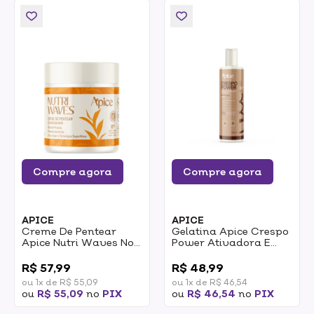
Compre agora
Compre agora
APICE
APICE
Creme De Pentear
Gelatina Apice Crespo
Apice Nutri Waves No
Power Ativadora E
Poo Low Poo Nutritivo
Umidificadora 300ml
0
0
500g
R$ 57,99
R$ 48,99
ou 1x de R$ 55,09
ou 1x de R$ 46,54
ou
R$ 55,09
no
PIX
ou
R$ 46,54
no
PIX