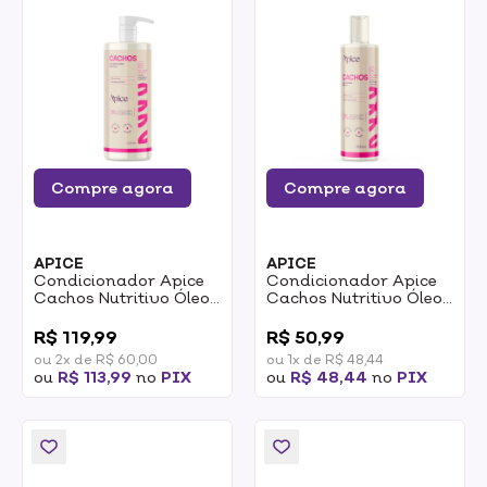
Compre agora
Compre agora
APICE
APICE
Condicionador Apice
Condicionador Apice
Cachos Nutritivo Óleo
Cachos Nutritivo Óleo
De Coco E Manteiga De
De Coco E Manteiga De
0
0
Karité 1l
Karité 300ml
R$ 119,99
R$ 50,99
ou 2x de R$ 60,00
ou 1x de R$ 48,44
ou
R$ 113,99
no
PIX
ou
R$ 48,44
no
PIX