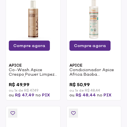
Compre agora
Compre agora
APICE
APICE
Co-Wash Apice
Condicionador Apice
Crespo Power Limpeza
Africa Baoba
Suave Óleo De Rícino E
Restaurador 300ml
0
0
Manteiga De Karité
R$ 49,99
R$ 50,99
300ml
ou 1x de R$ 47,49
ou 1x de R$ 48,44
ou
R$ 47,49
no
PIX
ou
R$ 48,44
no
PIX