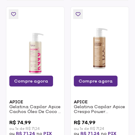
Compre agora
Compre agora
APICE
APICE
Gelatina Capilar Apice
Gelatina Capilar Apice
Cachos Óleo De Coco E
Crespo Power
Tecnologia SuperWave
Ativadora E
0
0
Ativadora E
Umidificadora Óleo De
R$ 74,99
R$ 74,99
Umidificadora 500ml
Rícino E Manteiga De
ou 1x de R$ 71,24
ou 1x de R$ 71,24
Karité 500ml
ou
R$ 71,24
no
PIX
ou
R$ 71,24
no
PIX