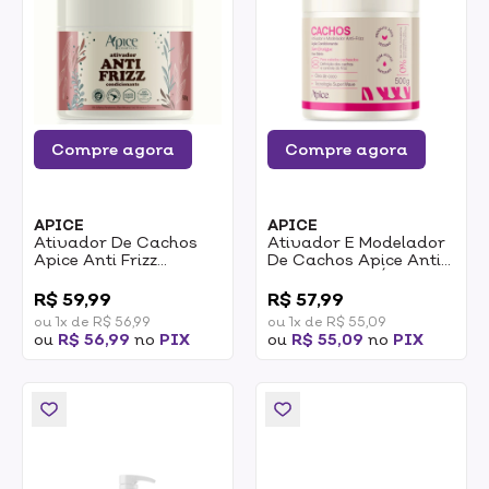
Compre agora
Compre agora
APICE
APICE
Ativador De Cachos
Ativador E Modelador
Apice Anti Frizz
De Cachos Apice Anti
Manteiga De
Frizz Essence Óleo De
0
0
Murumuru, Manteiga
Coco E Tecnologia
R$ 59,99
R$ 57,99
De Cacau E Óleo De
SuperWave 500g
ou 1x de R$ 56,99
ou 1x de R$ 55,09
Semente De Uva 500g
ou
R$ 56,99
no
PIX
ou
R$ 55,09
no
PIX