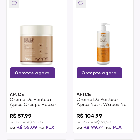
Compre agora
Compre agora
APICE
APICE
Creme De Pentear
Creme De Pentear
Apice Crespo Power
Apice Nutri Waves No
Óleo De Rícino E
Poo Low Poo Nutritivo
0
0
Manteiga De Karité
1L
R$ 57,99
R$ 104,99
Nutritivo 500g
ou 1x de R$ 55,09
ou 2x de R$ 52,50
ou
R$ 55,09
no
PIX
ou
R$ 99,74
no
PIX