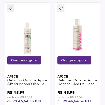
Compre agora
Compre agora
APICE
APICE
Gelatina Capilar Apice
Gelatina Capilar Apice
África Baobá Óleo De
Cachos Óleo De Coco E
Baobá Restauradora
Tecnologia SuperWave
0
0
300ml
Ativadora E
R$ 48,99
R$ 48,99
Umidificadora 300ml
ou 1x de R$ 46,54
ou 1x de R$ 46,54
ou
R$ 46,54
no
PIX
ou
R$ 46,54
no
PIX