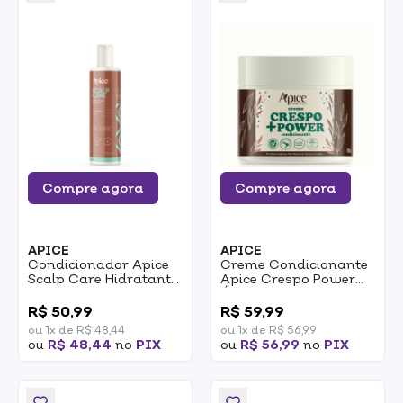
Compre agora
Compre agora
APICE
APICE
Condicionador Apice
Creme Condicionante
Scalp Care Hidratante
Apice Crespo Power
300ml
Óleo De Rícino E
0
0
Manteiga De Karité No
R$ 50,99
R$ 59,99
Poo Low Poo 500g
ou 1x de R$ 48,44
ou 1x de R$ 56,99
ou
R$ 48,44
no
PIX
ou
R$ 56,99
no
PIX