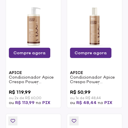
Compre agora
Compre agora
APICE
APICE
Condicionador Apice
Condicionador Apice
Crespo Power
Crespo Power
Acidificante Óleo De
Acidificante Óleo De
0
0
Rícino E Manteiga De
Rícino E Manteiga De
R$ 119,99
R$ 50,99
Karité 1L
Karité 300ml
ou 2x de R$ 60,00
ou 1x de R$ 48,44
ou
R$ 113,99
no
PIX
ou
R$ 48,44
no
PIX