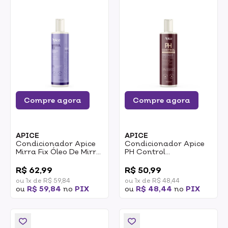
Compre agora
Compre agora
APICE
APICE
Condicionador Apice
Condicionador Apice
Mirra Fix Óleo De Mirra
PH Control
Hidratante 300ml
Antiporosidade
0
0
Selagem Das Cutículas
R$ 62,99
R$ 50,99
300ml
ou 1x de R$ 59,84
ou 1x de R$ 48,44
ou
R$ 59,84
no
PIX
ou
R$ 48,44
no
PIX