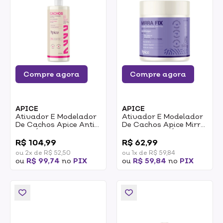
Compre agora
Compre agora
APICE
APICE
Ativador E Modelador
Ativador E Modelador
De Cachos Apice Anti
De Cachos Apice Mirra
Frizz Óleo De Coco E
Fix Anti Frizz Óleo De
0
0
Tecnologia SuperWave
Mirra Definição 500g
R$ 104,99
R$ 62,99
1l
ou 2x de R$ 52,50
ou 1x de R$ 59,84
ou
R$ 99,74
no
PIX
ou
R$ 59,84
no
PIX