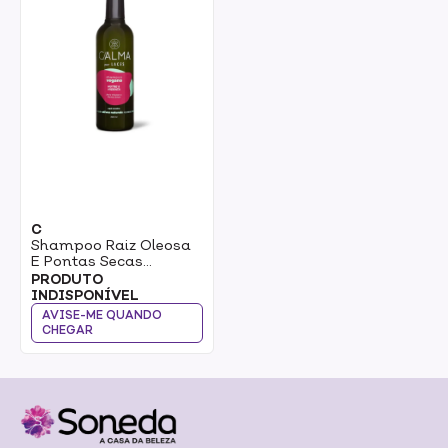
C
Shampoo Raiz Oleosa
E Pontas Secas
C/Alma Por Laces
PRODUTO
Nutre & Hidrata 300ml
INDISPONÍVEL
AVISE-ME QUANDO
CHEGAR