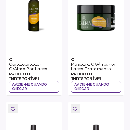
C
C
Condicionador
Máscara C/Alma Por
C/Alma Por Laces
Laces Tratamento
Alinha & Sela As
Intensivo 250ml
PRODUTO
PRODUTO
Cutículas 300ml
INDISPONÍVEL
INDISPONÍVEL
AVISE-ME QUANDO
AVISE-ME QUANDO
CHEGAR
CHEGAR