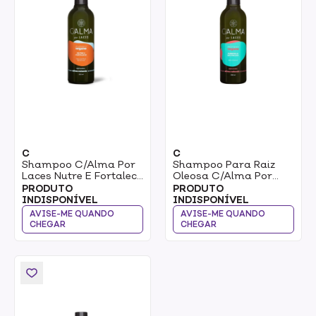
C
C
Shampoo C/Alma Por
Shampoo Para Raiz
Laces Nutre E Fortalece
Oleosa C/Alma Por
300ml
LacesPurifica &
PRODUTO
PRODUTO
Revitaliza 300ml
INDISPONÍVEL
INDISPONÍVEL
AVISE-ME QUANDO
AVISE-ME QUANDO
CHEGAR
CHEGAR