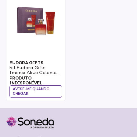
EUDORA GIFTS
Kit Eudora Gifts
Imensi Alive Colonia
100ml + Loção
PRODUTO
Corporal 100ml 1un
INDISPONÍVEL
AVISE-ME QUANDO
CHEGAR