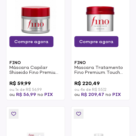
Compre agora
Compre agora
FINO
FINO
Máscara Capilar
Mascara Tratamento
Shiseido Fino Premium
Fino Premium Touch
Touch Hair Mask 45g
Hair 230g
0
0
R$ 59,99
R$ 220,49
ou 1x de R$ 56,99
ou 4x de R$ 55,12
ou
R$ 56,99
no
PIX
ou
R$ 209,47
no
PIX