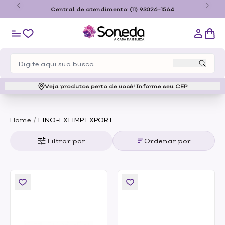
o
Central de atendimento:
(11) 93026-1564
Veja produtos perto de você!
Informe seu CEP
/
Home
FINO-EXI IMP EXPORT
Filtrar por
Ordenar por