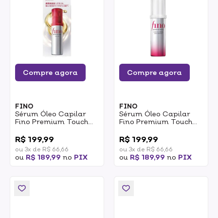
Compre agora
Compre agora
FINO
FINO
Sérum Óleo Capilar
Sérum Óleo Capilar
Fino Premium Touch
Fino Premium Touch
Hair 70ml
Hair Olil Air Smooth
0
0
70ml
R$ 199,99
R$ 199,99
ou 3x de R$ 66,66
ou 3x de R$ 66,66
ou
R$ 189,99
no
PIX
ou
R$ 189,99
no
PIX