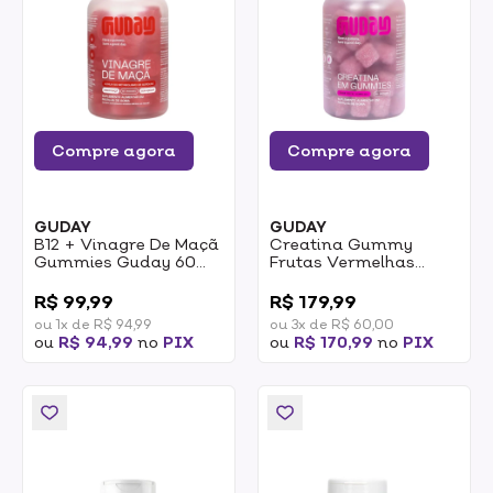
Compre agora
Compre agora
GUDAY
GUDAY
B12 + Vinagre De Maçã
Creatina Gummy
Gummies Guday 60
Frutas Vermelhas
Unidades
Guday 60 Gomas
0
0
R$ 99,99
R$ 179,99
ou 1x de R$ 94,99
ou 3x de R$ 60,00
ou
R$ 94,99
no
PIX
ou
R$ 170,99
no
PIX