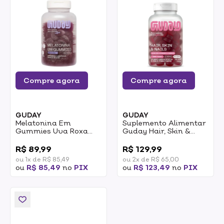
Compre agora
Compre agora
GUDAY
GUDAY
Melatonina Em
Suplemento Alimentar
Gummies Uva Roxa
Guday Hair, Skin &
Guday 60 Gomas
Nails 60 Gomas
0
0
R$ 89,99
R$ 129,99
ou 1x de R$ 85,49
ou 2x de R$ 65,00
ou
R$ 85,49
no
PIX
ou
R$ 123,49
no
PIX