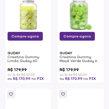
Compre agora
Compre agora
GUDAY
GUDAY
Creatina Gummy
Creatina Gummy
Limão Guday 60
Maçã Verde Guday 60
Gomas
Gomas
0
0
R$ 179,99
R$ 179,99
ou 3x de R$ 60,00
ou 3x de R$ 60,00
ou
R$ 170,99
no
PIX
ou
R$ 170,99
no
PIX