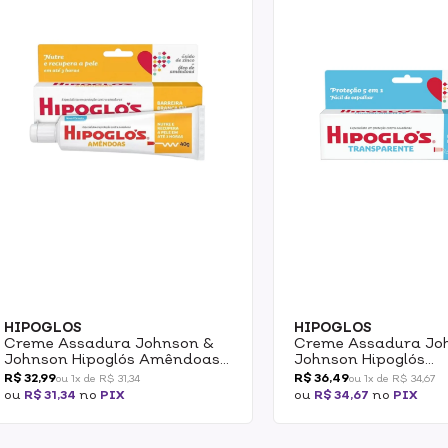
HIPOGLOS
HIPOGLOS
Creme Assadura Johnson &
Creme Assadura Jo
Johnson Hipoglós Amêndoas
Johnson Hipoglós
40g
Transparente 30g
R$ 32,99
R$ 36,49
ou 1x de R$ 31,34
ou 1x de R$ 34,67
ou
R$ 31,34
no
PIX
ou
R$ 34,67
no
PIX