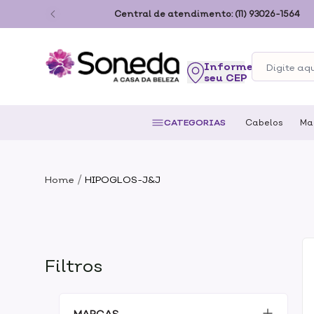
ão Paulo
Central de atendimento:
(11) 93026-1564
seu CEP
CATEGORIAS
Cabelos
Ma
/
Home
HIPOGLOS-J&J
Filtros
MARCAS