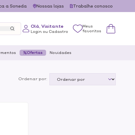
ca a Soneda
Nossas lojas
Trabalhe conosco
Olá, Visitante
Meus
favoritos
Login ou Cadastro
ementos
Ofertas
Novidades
Ordenar por: