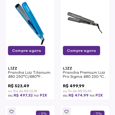
Compre agora
Compre agora
LIZZ
LIZZ
Prancha Lizz Titanium
Prancha Premium Lizz
480 250°C/480°F
Pro Sigma 480 250 ºC
Bivolt
Bivolt 1un
0
0
R$ 523,49
R$ 499,99
ou 10x de R$ 52,35
ou 9x de R$ 55,55
ou
R$ 497,32
no
PIX
ou
R$ 474,99
no
PIX
- 5%
- 11%