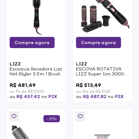
Compre agora
Compre agora
LIZZ
LIZZ
Escoava Secadora Lizz
ESCOVA ROTATIVA
Hot Styler 5 Em 1 Bivolt
LIZZ Super Ion 3000
1un
127v
0
0
R$ 481,49
R$ 513,49
ou 9x de R$ 53,50
ou 10x de R$ 51,35
ou
R$ 457,42
no
PIX
ou
R$ 487,82
no
PIX
- 5%