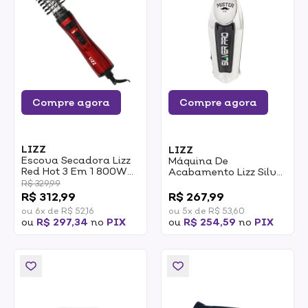
Compre agora
Compre agora
LIZZ
LIZZ
Escova Secadora Lizz
Máquina De
Red Hot 3 Em 1 800W
Acabamento Lizz Silver
Bivolt
Pro 7000rpm
R$ 329,99
0
R$ 312,99
R$ 267,99
ou 6x de R$ 52,16
ou 5x de R$ 53,60
ou
R$ 297,34
no
PIX
ou
R$ 254,59
no
PIX