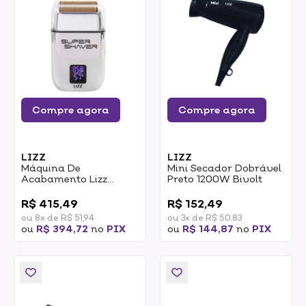
Compre agora
Compre agora
LIZZ
LIZZ
Máquina De
Mini Secador Dobrável
Acabamento Lizz
Preto 1200W Bivolt
Super Shaver
0
0
R$ 415,49
R$ 152,49
ou 8x de R$ 51,94
ou 3x de R$ 50,83
ou
R$ 394,72
no
PIX
ou
R$ 144,87
no
PIX