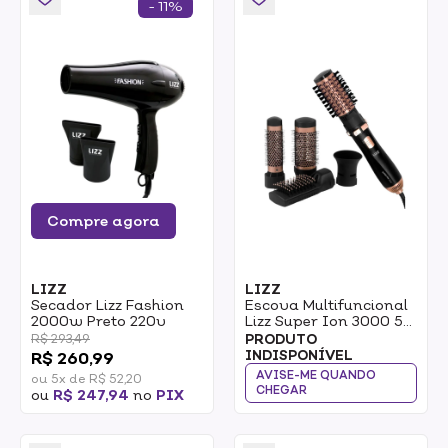
- 11%
Compre agora
LIZZ
LIZZ
Secador Lizz Fashion
Escova Multifuncional
2000w Preto 220v
Lizz Super Ion 3000 5
Em 1 1300w 220v
R$ 293,49
PRODUTO
INDISPONÍVEL
R$ 260,99
AVISE-ME QUANDO
ou 5x de R$ 52,20
CHEGAR
ou
R$ 247,94
no
PIX