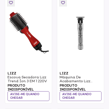
LIZZ
LIZZ
Escova Secadora Lizz
Máquina De
Trend Íon 3 EM 1 220V
Acabamento Lizz
Mister Killers Sem Fio
PRODUTO
PRODUTO
INDISPONÍVEL
INDISPONÍVEL
AVISE-ME QUANDO
AVISE-ME QUANDO
CHEGAR
CHEGAR