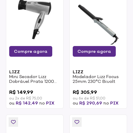
Compre agora
Compre agora
LIZZ
LIZZ
Mini Secador Lizz
Modelador Lizz Focus
Dobrável Prata 1200W
25mm 230°C Bivolt
Bivolt
0
0
R$ 149,99
R$ 305,99
ou 2x de R$ 75,00
ou 6x de R$ 51,00
ou
R$ 142,49
no
PIX
ou
R$ 290,69
no
PIX