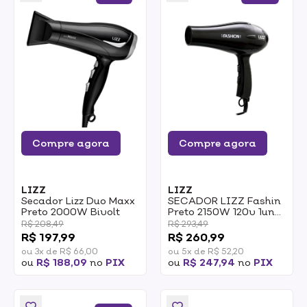
Compre agora
Compre agora
LIZZ
LIZZ
Secador Lizz Duo Maxx
SECADOR LIZZ Fashin
Preto 2000W Bivolt
Preto 2150W 120v 1un
1UN
R$ 208,49
R$ 293,49
R$ 197,99
R$ 260,99
ou 3x de R$ 66,00
ou 5x de R$ 52,20
ou
R$ 188,09
no
PIX
ou
R$ 247,94
no
PIX