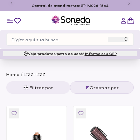
tir de R$179,00 somente para o estado de São
Central de 
Paulo
Veja produtos perto de você!
Informe seu CEP
/
Home
LIZZ-LIZZ
Filtrar por
Ordenar por