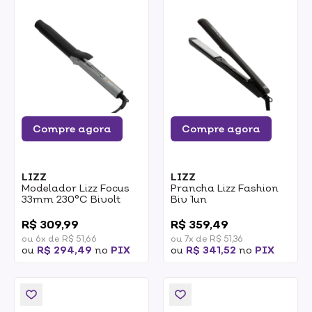
Compre agora
Compre agora
LIZZ
LIZZ
Modelador Lizz Focus
Prancha Lizz Fashion
33mm 230°C Bivolt
Biv 1un
0
0
R$ 309,99
R$ 359,49
ou 6x de R$ 51,66
ou 7x de R$ 51,36
ou
R$ 294,49
no
PIX
ou
R$ 341,52
no
PIX