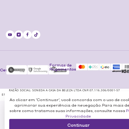
Formas de
Pagamentos
Certificados
RAZÃO SOCIAL: SONEDA A CASA DA BELEZA LTDA CNP:07.116.306/0001-57
ENDEREÇO: RUA PERO NETO, 89 – VILA DA SAÚDE – SÃO PAULO/SP – CEP 04053-000
© 2025 LOJA SONEDA – A CASA DA BELEZA. TODOS OS DIREITOS RESERVADOS.
Ao clicar em 'Continuar', você concorda com o uso de coo
aprimorar sua experiência de nevegação. Para mais d
sobre como tratamos suas informações, consulte nossa
P
Privacidade
Continuar