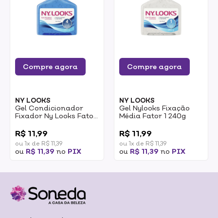
Compre agora
Compre agora
NY LOOKS
NY LOOKS
Gel Condicionador
Gel Nylooks Fixação
Fixador Ny Looks Fator
Média Fator 1 240g
4 240g
0
0
R$ 11,99
R$ 11,99
ou 1x de R$ 11,39
ou 1x de R$ 11,39
ou
R$ 11,39
no
PIX
ou
R$ 11,39
no
PIX