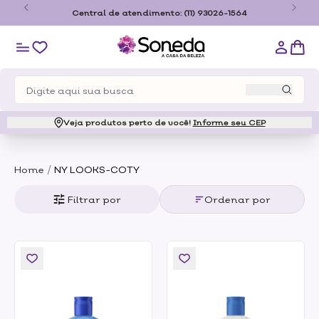
o
Central de atendimento:
(11) 93026-1564
Veja produtos perto de você!
Informe seu CEP
/
Home
NY LOOKS-COTY
Filtrar por
Ordenar por