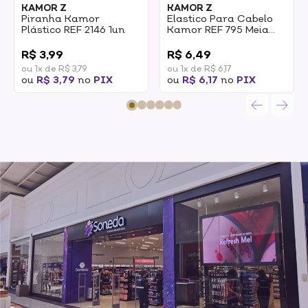
KAMOR Z
KAMOR Z
Piranha Kamor
Elastico Para Cabelo
Plástico REF 2146 1un
Kamor REF 795 Meia
Esportivo 2un
0
0
R$ 3,99
R$ 6,49
ou 1x de R$ 3,79
ou 1x de R$ 6,17
ou
R$ 3,79
no
PIX
ou
R$ 6,17
no
PIX