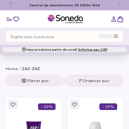
o
Central de atendimento:
(11) 93026-1564
Veja produtos perto de você!
Informe seu CEP
/
Home
ZAZ-ZAZ
Filtrar por
Ordenar por
- 32%
- 29%