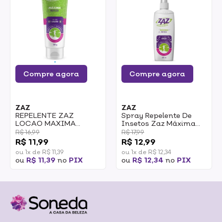
Compre agora
Compre agora
ZAZ
ZAZ
REPELENTE ZAZ
Spray Repelente De
LOCAO MAXIMA
Insetos Zaz Máxima
PROTECAO 120G
Proteção 130ml
R$ 16,99
R$ 17,99
R$ 11,99
R$ 12,99
ou 1x de R$ 11,39
ou 1x de R$ 12,34
ou
R$ 11,39
no
PIX
ou
R$ 12,34
no
PIX