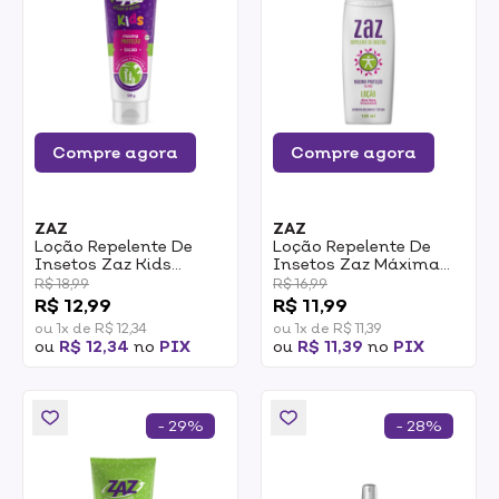
Compre agora
Compre agora
ZAZ
ZAZ
Loção Repelente De
Loção Repelente De
Insetos Zaz Kids
Insetos Zaz Máxima
Máxima Proteção 120g
Proteção 130ml
R$ 18,99
R$ 16,99
R$ 12,99
R$ 11,99
ou 1x de R$ 12,34
ou 1x de R$ 11,39
ou
R$ 12,34
no
PIX
ou
R$ 11,39
no
PIX
- 29%
- 28%