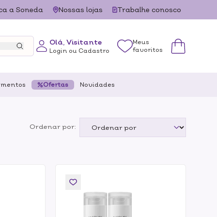
ca a Soneda
Nossas lojas
Trabalhe conosco
Olá, Visitante
Meus
favoritos
Login ou Cadastro
ementos
Ofertas
Novidades
Ordenar por: