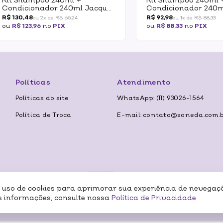
Condicionador 240ml Jacques
Condicionador 240m
Janine No More Frizz
Janine Power Inforc
R$ 130,48
R$ 92,98
ou 2x de R$ 65,24
ou 1x de R$ 88,33
ou
R$ 123,96
no
PIX
ou
R$ 88,33
no
PIX
Políticas
Atendimento
Políticas do site
WhatsApp: (11) 93026-1564
Política de Troca
E-mail: contato@soneda.com.
o uso de cookies para aprimorar sua experiência de nevegaç
Formas de
 informações, consulte nossa
Política de Privacidade