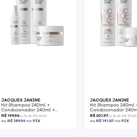
JACQUES JANINE
JACQUES JANINE
Kit Shampoo 240ml +
Kit Shampoo 240ml 
Condicionador 240ml +
Condicionador 240m
Mascara 240g + Tonico
Mascara 240g Jacqu
R$ 199,96
R$ 201,97
ou 3x de R$ 66,65
ou 4x de R$ 50,49
Capilar 120ml Jacques Janine
No More Frizz
ou
R$ 189,96
no
PIX
ou
R$ 191,87
no
PIX
Power Inforcer