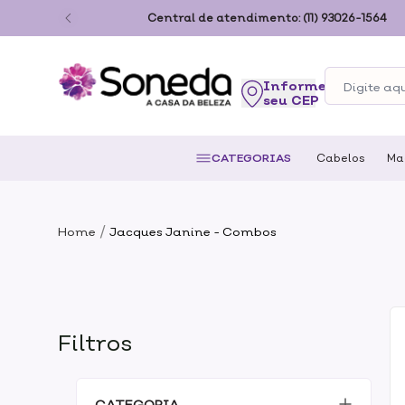
ão Paulo
Central de atendimento:
(11) 93026-1564
seu CEP
CATEGORIAS
Cabelos
Ma
/
Home
Jacques Janine - Combos
Filtros
CATEGORIA