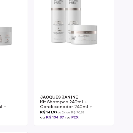
JACQUES JANINE
+
Kit Shampoo 240ml +
l +
Condicionador 240ml +
es Janine
Mascara 240g Jacques Janine
R$ 141,97
ou 2x de R$ 70,98
Power Inforcer
ou
R$ 134,87
no
PIX