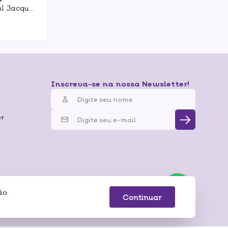
l Jacques
er
Inscreva-se na nossa Newsletter!
br
ão.
 Pagamentos
Continuar