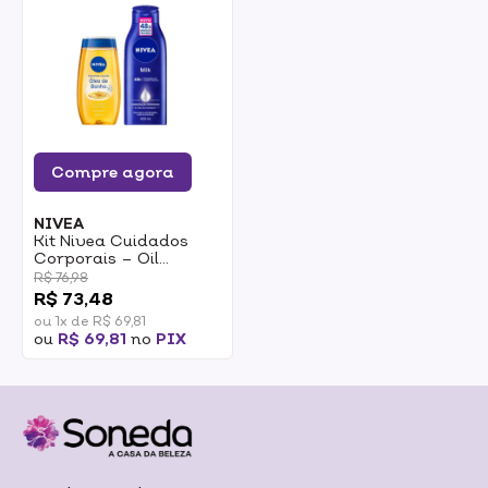
Compre agora
NIVEA
Kit Nivea Cuidados
Corporais – Oil
Natural 200ml + Body
R$ 76,98
Milk 400ml
R$ 73,48
ou 1x de R$ 69,81
ou
R$ 69,81
no
PIX