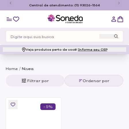
o
Central de atendimento:
(11) 93026-1564
Veja produtos perto de você!
Informe seu CEP
/
Home
Nivea
Filtrar por
Ordenar por
- 5%