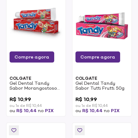
Compre agora
Compre agora
COLGATE
COLGATE
Gel Dental Tandy
Gel Dental Tandy
Sabor Morangostoso
Sabor Tutti Frutti 50g
50g
0
0
R$ 10,99
R$ 10,99
ou 1x de R$ 10,44
ou 1x de R$ 10,44
ou
R$ 10,44
no
PIX
ou
R$ 10,44
no
PIX