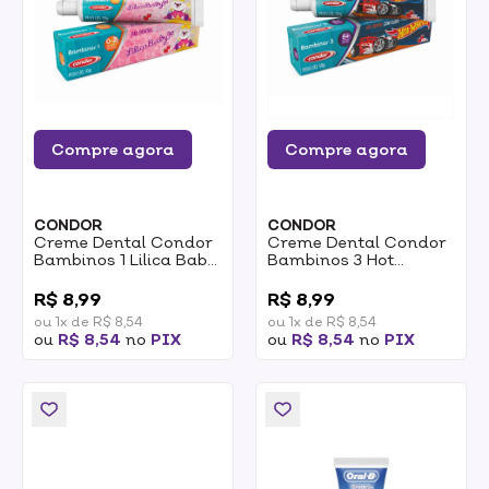
Compre agora
Compre agora
CONDOR
CONDOR
Creme Dental Condor
Creme Dental Condor
Bambinos 1 Lilica Baby
Bambinos 3 Hot
50g
Wheels 50g
0
0
R$ 8,99
R$ 8,99
ou 1x de R$ 8,54
ou 1x de R$ 8,54
ou
R$ 8,54
no
PIX
ou
R$ 8,54
no
PIX