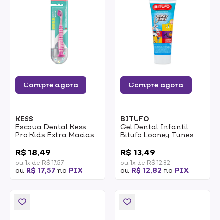
Compre agora
Compre agora
KESS
BITUFO
Escova Dental Kess
Gel Dental Infantil
Pro Kids Extra Macias
Bitufo Looney Tunes
1un REF:2067
Tutti Frutti Com Flúor
0
0
90g
R$ 18,49
R$ 13,49
ou 1x de R$ 17,57
ou 1x de R$ 12,82
ou
R$ 17,57
no
PIX
ou
R$ 12,82
no
PIX