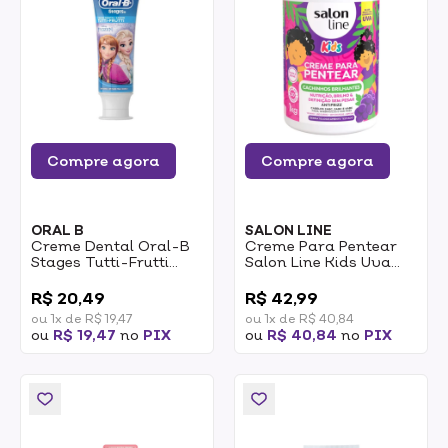
Compre agora
Compre agora
ORAL B
SALON LINE
Creme Dental Oral-B
Creme Para Pentear
Stages Tutti-Frutti
Salon Line Kids Uva
Frozen 50g
Cachinhos Brilhantes
0
0
1kg
R$ 20,49
R$ 42,99
ou 1x de R$ 19,47
ou 1x de R$ 40,84
ou
R$ 19,47
no
PIX
ou
R$ 40,84
no
PIX