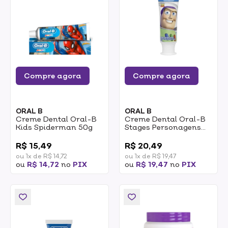
Compre agora
Compre agora
ORAL B
ORAL B
Creme Dental Oral-B
Creme Dental Oral-B
Kids Spiderman 50g
Stages Personagens
Disney 100g
0
0
R$ 15,49
R$ 20,49
ou 1x de R$ 14,72
ou 1x de R$ 19,47
ou
R$ 14,72
no
PIX
ou
R$ 19,47
no
PIX