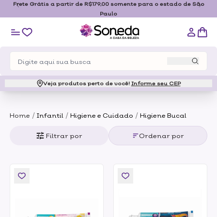
Frete Grátis a partir de R$179,00 somente para o estado de São
Paulo
Veja produtos perto de você!
Informe seu CEP
/
/
/
Home
Infantil
Higiene e Cuidado
Higiene Bucal
Filtrar por
Ordenar por