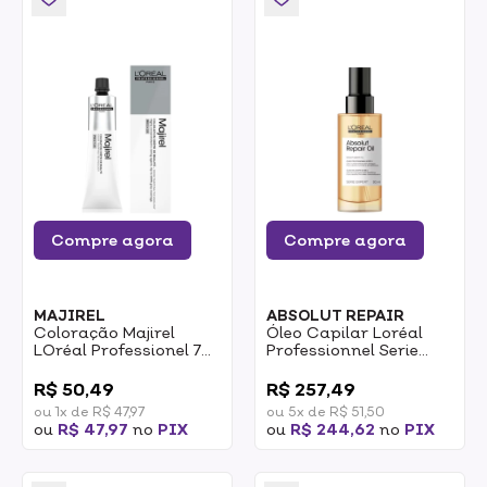
Compre agora
Compre agora
MAJIREL
ABSOLUT REPAIR
Coloração Majirel
Óleo Capilar Loréal
LOréal Professionel 7
Professionnel Serie
Loiro 50g
Expert Absolut Repair
0
0
Oil 90ml
R$ 50,49
R$ 257,49
ou 1x de R$ 47,97
ou 5x de R$ 51,50
ou
R$ 47,97
no
PIX
ou
R$ 244,62
no
PIX