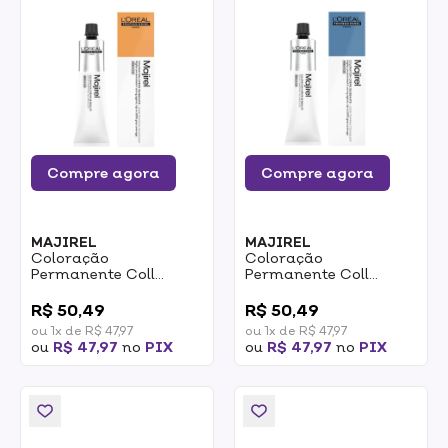
Compre agora
Compre agora
MAJIREL
MAJIREL
Coloração
Coloração
Permanente Coll
Permanente Coll
Cover Majirel Loreal
Cover Majirel Loreal
0
0
7.35 Loiro Dourado
9.1Loiro Muito Claro
R$ 50,49
R$ 50,49
Acaju 60g
Acinzentado 60g
ou 1x de R$ 47,97
ou 1x de R$ 47,97
ou
R$ 47,97
no
PIX
ou
R$ 47,97
no
PIX