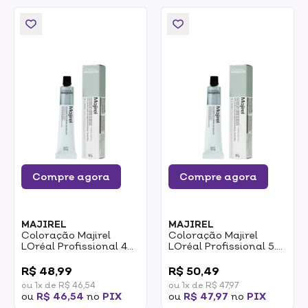
Compre agora
Compre agora
MAJIREL
MAJIREL
Coloração Majirel
Coloração Majirel
LOréal Profissional 4
LOréal Profissional 5.0
Castanho 50g
Castanho Claro
0
0
Intenso 50g
R$ 48,99
R$ 50,49
ou 1x de R$ 46,54
ou 1x de R$ 47,97
ou
R$ 46,54
no
PIX
ou
R$ 47,97
no
PIX