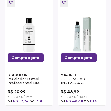
Compre agora
Compre agora
DIACOLOR
MAJIREL
Revelador LOréal
COLORACAO
Professionnel Dia
INDIVIDUAL
Color 6 Vol 120ml
PERMANENTE LOREAL
0
0
PROFISSIONAL
R$ 20,99
R$ 48,99
MAJIREL 6 50G 2/2
ou 1x de R$ 19,94
ou 1x de R$ 46,54
ou
R$ 19,94
no
PIX
ou
R$ 46,54
no
PIX