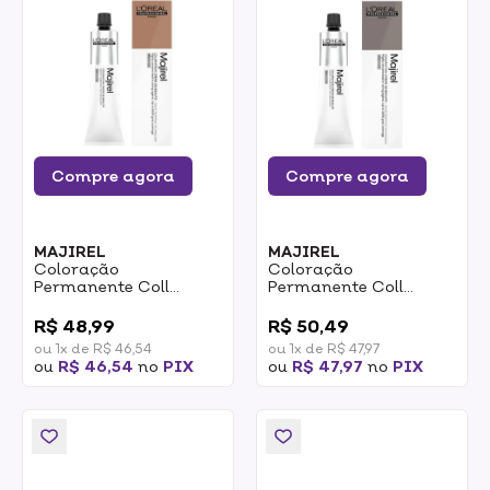
Compre agora
Compre agora
MAJIREL
MAJIREL
Coloração
Coloração
Permanente Coll
Permanente Coll
Cover Majirel Loreal
Cover Majirel Loreal
0
0
6.8 Loiro Escuro
6.13 Loiro Escuro
R$ 48,99
R$ 50,49
Marrom Natural
Acinzentado Dourado
ou 1x de R$ 46,54
ou 1x de R$ 47,97
Luminoso 60g
60g
ou
R$ 46,54
no
PIX
ou
R$ 47,97
no
PIX