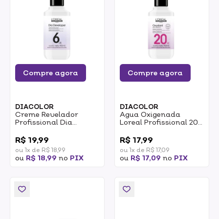
Compre agora
Compre agora
DIACOLOR
DIACOLOR
Creme Revelador
Agua Oxigenada
Profissional Dia
Loreal Profissional 20
Developer 6 Vol 90ml
Vol 90ml
0
0
R$ 19,99
R$ 17,99
ou 1x de R$ 18,99
ou 1x de R$ 17,09
ou
R$ 18,99
no
PIX
ou
R$ 17,09
no
PIX