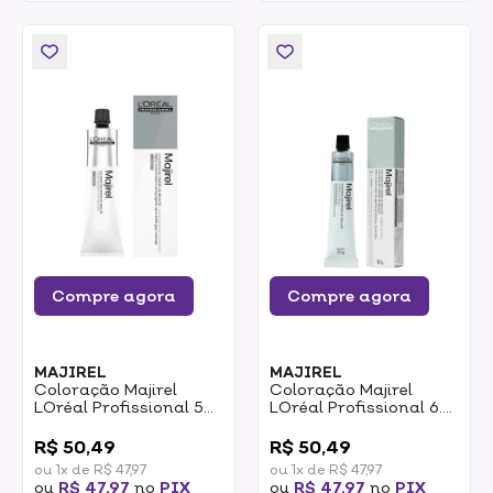
Compre agora
Compre agora
MAJIREL
MAJIREL
Coloração Majirel
Coloração Majirel
LOréal Profissional 5
LOréal Profissional 6.0
Castanho Claro 50g
Louro Escuro Intenso
0
0
50g
R$ 50,49
R$ 50,49
ou 1x de R$ 47,97
ou 1x de R$ 47,97
ou
R$ 47,97
no
PIX
ou
R$ 47,97
no
PIX