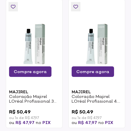
Compre agora
Compre agora
MAJIREL
MAJIREL
Coloração Majirel
Coloração Majirel
LOréal Profissional 3
LOréal Profissional 4.0
Castanho Escuro 50g
Castanho Natural
0
0
50g
Profundo 50g
R$ 50,49
R$ 50,49
ou 1x de R$ 47,97
ou 1x de R$ 47,97
ou
R$ 47,97
no
PIX
ou
R$ 47,97
no
PIX