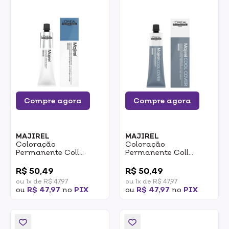
Compre agora
Compre agora
MAJIREL
MAJIREL
Coloração
Coloração
Permanente Coll
Permanente Coll
Cover Majirel Loreal
Cover Majirel Loreal 6.1
0
0
10.1 Loiro Claríssimo
Loiro Escuro
R$ 50,49
R$ 50,49
Acinzentado 60g
Acinzentado 60g
ou 1x de R$ 47,97
ou 1x de R$ 47,97
ou
R$ 47,97
no
PIX
ou
R$ 47,97
no
PIX