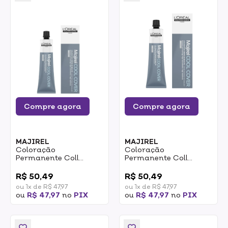
Compre agora
Compre agora
MAJIREL
MAJIREL
Coloração
Coloração
Permanente Coll
Permanente Coll
Cover Majirel Loreal 7.1
Cover Majirel Loreal 7
0
0
Loiro Acizentado 60g
Loiro 60g
R$ 50,49
R$ 50,49
ou 1x de R$ 47,97
ou 1x de R$ 47,97
ou
R$ 47,97
no
PIX
ou
R$ 47,97
no
PIX