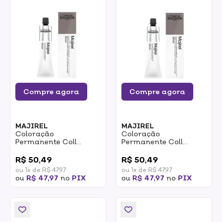
Compre agora
Compre agora
MAJIREL
MAJIREL
Coloração
Coloração
Permanente Coll
Permanente Coll
Cover Majirel Loreal
Cover Majirel Loreal
0
0
7.23 Loiro Íris Dourado
7.13 Loiro Acinzentado
R$ 50,49
R$ 50,49
60g
Dourado 60g
ou 1x de R$ 47,97
ou 1x de R$ 47,97
ou
R$ 47,97
no
PIX
ou
R$ 47,97
no
PIX