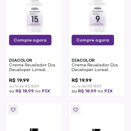
Compre agora
Compre agora
DIACOLOR
DIACOLOR
Creme Revelador Dia
Creme Revelador Dia
Developer Loreal
Developer Loreal
Profissional 15 Vol
Profissional 9 Vol 90ml
0
0
90ml
R$ 19,99
R$ 19,99
ou 1x de R$ 18,99
ou 1x de R$ 18,99
ou
R$ 18,99
no
PIX
ou
R$ 18,99
no
PIX