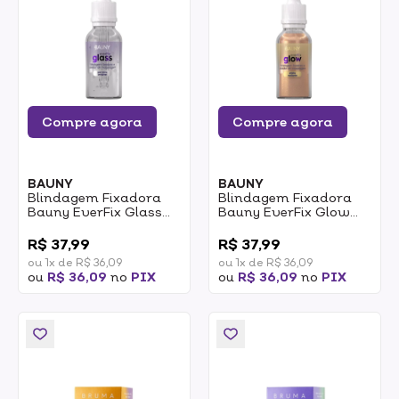
Compre agora
Compre agora
BAUNY
BAUNY
Blindagem Fixadora
Blindagem Fixadora
Bauny EverFix Glass
Bauny EverFix Glow
20ml
20ml
0
0
R$ 37,99
R$ 37,99
ou 1x de R$ 36,09
ou 1x de R$ 36,09
ou
R$ 36,09
no
PIX
ou
R$ 36,09
no
PIX