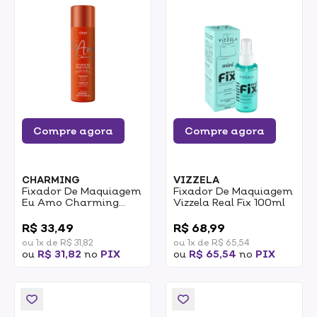
Compre agora
Compre agora
CHARMING
VIZZELA
Fixador De Maquiagem
Fixador De Maquiagem
Eu Amo Charming
Vizzela Real Fix 100ml
Toque Seco 150ml
0
0
R$ 33,49
R$ 68,99
ou 1x de R$ 31,82
ou 1x de R$ 65,54
ou
R$ 31,82
no
PIX
ou
R$ 65,54
no
PIX