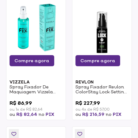
Compre agora
Compre agora
VIZZELA
REVLON
Spray Fixador De
Spray Fixador Revlon
Maquiagem Vizzela
ColorStay Lock Setting
Real Fix 150ml
Mist 56ml
0
0
R$ 86,99
R$ 227,99
ou 1x de R$ 82,64
ou 4x de R$ 57,00
ou
R$ 82,64
no
PIX
ou
R$ 216,59
no
PIX