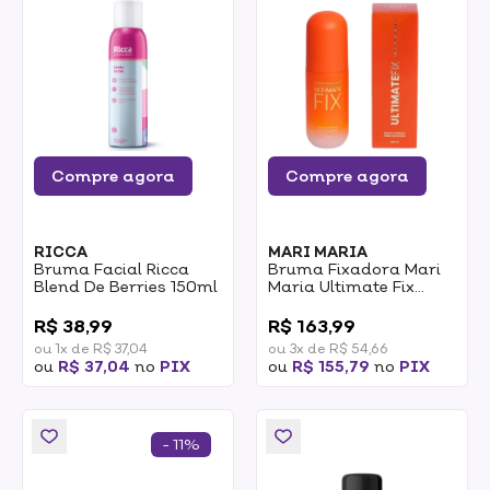
Compre agora
Compre agora
RICCA
MARI MARIA
Bruma Facial Ricca
Bruma Fixadora Mari
Blend De Berries 150ml
Maria Ultimate Fix
100ml
0
0
R$ 38,99
R$ 163,99
ou 1x de R$ 37,04
ou 3x de R$ 54,66
ou
R$ 37,04
no
PIX
ou
R$ 155,79
no
PIX
- 11%