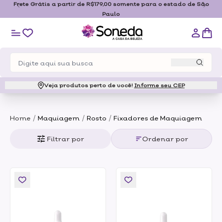
Frete Grátis a partir de R$179,00 somente para o estado de São
Paulo
Veja produtos perto de você!
Informe seu CEP
/
/
/
Home
Maquiagem
Rosto
Fixadores de Maquiagem
Filtrar por
Ordenar por