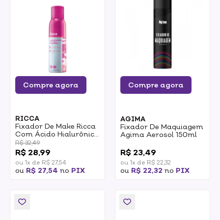
Compre agora
Compre agora
RICCA
AGIMA
Fixador De Make Ricca
Fixador De Maquiagem
Com Ácido Hialurônico
Agima Aerosol 150ml
150ml
R$ 32,49
0
R$ 28,99
R$ 23,49
ou 1x de R$ 27,54
ou 1x de R$ 22,32
ou
R$ 27,54
no
PIX
ou
R$ 22,32
no
PIX