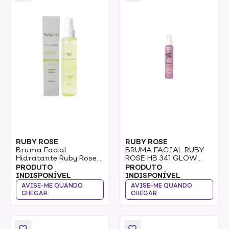
RUBY ROSE
RUBY ROSE
Bruma Facial
BRUMA FACIAL RUBY
Hidratante Ruby Rose
ROSE HB 341 GLOW
Proteção Urbana
STAY FIX 120ML
PRODUTO
PRODUTO
Vegano 120ml
INDISPONÍVEL
INDISPONÍVEL
AVISE-ME QUANDO
AVISE-ME QUANDO
CHEGAR
CHEGAR