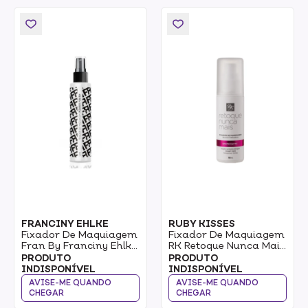
FRANCINY EHLKE
RUBY KISSES
Fixador De Maquiagem
Fixador De Maquiagem
Fran By Franciny Ehlke
RK Retoque Nunca Mais
Power Finish 120ml
Bruma Finalizador
PRODUTO
PRODUTO
Efeito Matte
INDISPONÍVEL
INDISPONÍVEL
AVISE-ME QUANDO
AVISE-ME QUANDO
CHEGAR
CHEGAR