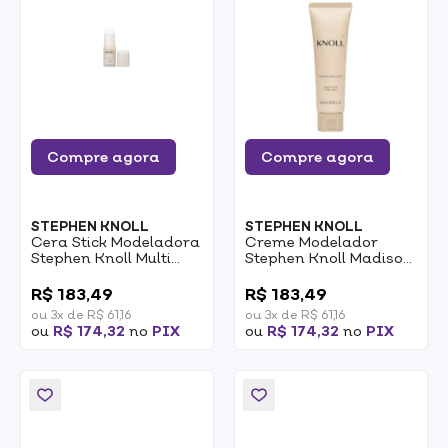
Compre agora
Compre agora
STEPHEN KNOLL
STEPHEN KNOLL
Cera Stick Modeladora
Creme Modelador
Stephen Knoll Multi
Stephen Knoll Madison
Balm 20g
E 58th Style Hold Milky
0
0
Wax 90g
R$ 183,49
R$ 183,49
ou 3x de R$ 61,16
ou 3x de R$ 61,16
ou
R$ 174,32
no
PIX
ou
R$ 174,32
no
PIX