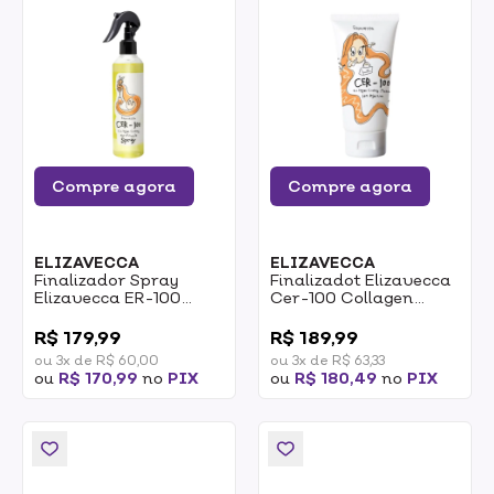
Compre agora
Compre agora
ELIZAVECCA
ELIZAVECCA
Finalizador Spray
Finalizadot Elizavecca
Elizavecca ER-100
Cer-100 Collagen
Collagen Hair A+
Coating Protein Ion
0
0
Muscle Spray 250ml
Injection 50ml
R$ 179,99
R$ 189,99
ou 3x de R$ 60,00
ou 3x de R$ 63,33
ou
R$ 170,99
no
PIX
ou
R$ 180,49
no
PIX