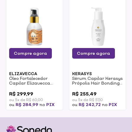
Compre agora
Compre agora
ELIZAVECCA
KERASYS
Óleo Fortalecedor
Sérum Capilar Kerasys
Capilar Elizavecca
Própolis Hair Bonding
CER-100 Hair Muscle
Ex Repair 100ml
0
0
Essence Oil 100ml
R$ 299,99
R$ 255,49
ou 5x de R$ 60,00
ou 5x de R$ 51,10
ou
R$ 284,99
no
PIX
ou
R$ 242,72
no
PIX