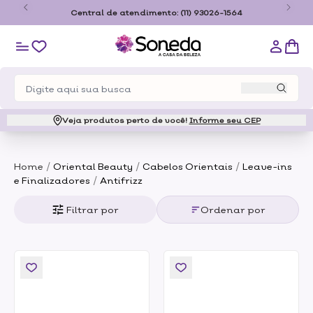
o
Central de atendimento:
(11) 93026-1564
Veja produtos perto de você!
Informe seu CEP
/
/
/
Home
Oriental Beauty
Cabelos Orientais
Leave-ins
/
e Finalizadores
Antifrizz
Filtrar por
Ordenar por