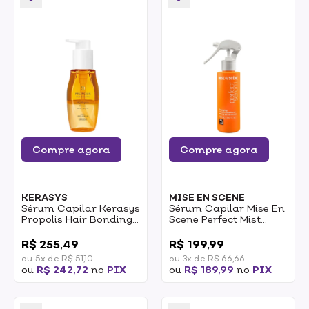
Compre agora
Compre agora
KERASYS
MISE EN SCENE
Sérum Capilar Kerasys
Sérum Capilar Mise En
Propolis Hair Bonding
Scene Perfect Mist
AQ Repair 100ml
Detangling Leave-In
0
0
Conditioner 150ml
R$ 255,49
R$ 199,99
ou 5x de R$ 51,10
ou 3x de R$ 66,66
ou
R$ 242,72
no
PIX
ou
R$ 189,99
no
PIX