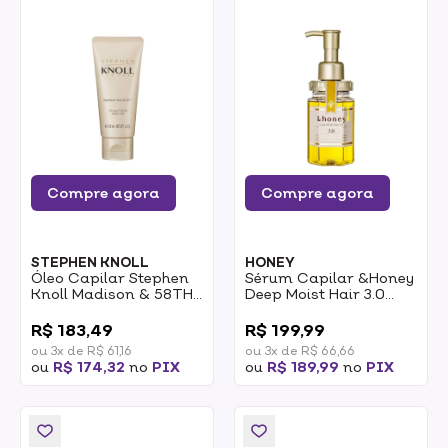
Compre agora
Compre agora
STEPHEN KNOLL
HONEY
Óleo Capilar Stephen
Sérum Capilar &Honey
Knoll Madison & 58TH
Deep Moist Hair 3.0
Glossy Finish Jelly
100ml
0
0
68ml
R$ 183,49
R$ 199,99
ou 3x de R$ 61,16
ou 3x de R$ 66,66
ou
R$ 174,32
no
PIX
ou
R$ 189,99
no
PIX