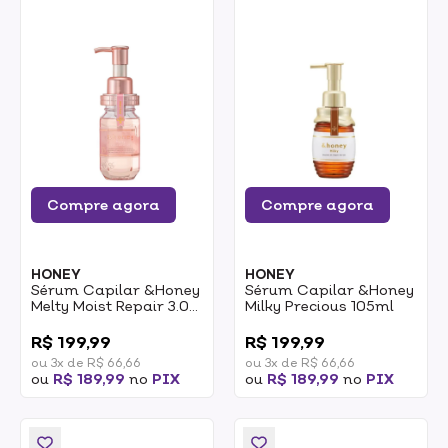
Compre agora
Compre agora
HONEY
HONEY
Sérum Capilar &Honey
Sérum Capilar &Honey
Melty Moist Repair 3.0
Milky Precious 105ml
100ml
0
0
R$ 199,99
R$ 199,99
ou 3x de R$ 66,66
ou 3x de R$ 66,66
ou
R$ 189,99
no
PIX
ou
R$ 189,99
no
PIX