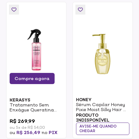
Compre agora
HONEY
KERASYS
Sérum Capilar Honey
Tratamento Sem
Pixie Moist Silky Hair Oil
Enxágue Queratina
Step 3.0 100ml
Kerasys Keramide
0
PRODUTO
Damage Repair No
INDISPONÍVEL
R$ 269,99
Wash 200ml
AVISE-ME QUANDO
ou 5x de R$ 54,00
CHEGAR
ou
R$ 256,49
no
PIX