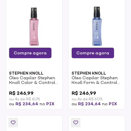
Compre agora
Compre agora
STEPHEN KNOLL
STEPHEN KNOLL
Óleo Capilar Stephen
Óleo Capilar Stephen
Knoll Color & Control
Knoll Form & Control
Hair Oil 100ml
Hair Oil 100ml
0
0
R$ 246,99
R$ 246,99
ou 4x de R$ 61,75
ou 4x de R$ 61,75
ou
R$ 234,64
no
PIX
ou
R$ 234,64
no
PIX