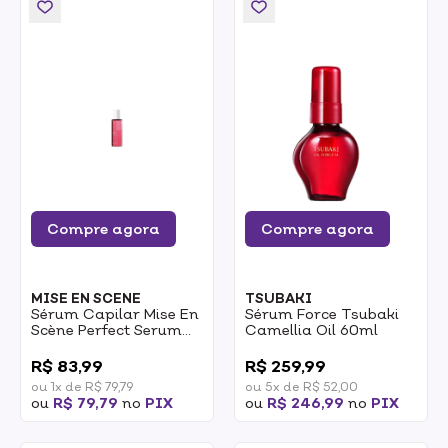
Compre agora
Compre agora
MISE EN SCENE
TSUBAKI
Sérum Capilar Mise En
Sérum Force Tsubaki
Scène Perfect Serum
Camellia Oil 60ml
Styling 30ml
0
0
R$ 83,99
R$ 259,99
ou 1x de R$ 79,79
ou 5x de R$ 52,00
ou
R$ 79,79
no
PIX
ou
R$ 246,99
no
PIX