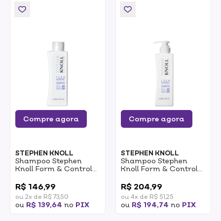
Compre agora
Compre agora
STEPHEN KNOLL
STEPHEN KNOLL
Shampoo Stephen
Shampoo Stephen
Knoll Form & Control
Knoll Form & Control
250ml
500ml
0
0
R$ 146,99
R$ 204,99
ou 2x de R$ 73,50
ou 4x de R$ 51,25
ou
R$ 139,64
no
PIX
ou
R$ 194,74
no
PIX