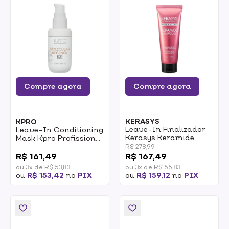
Compre agora
Compre agora
KERASYS
KPRO
Leave-In Finalizador
Leave-In Conditioning
Kerasys Keramide
Mask Kpro Profissional
Damage Repair 230ml
Regenér K21 Molecular
0
R$ 278,99
30ml
R$ 161,49
R$ 167,49
ou 3x de R$ 53,83
ou 3x de R$ 55,83
ou
R$ 153,42
no
PIX
ou
R$ 159,12
no
PIX