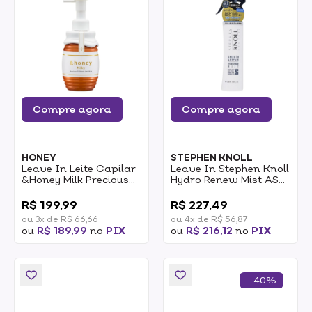
Compre agora
Compre agora
HONEY
STEPHEN KNOLL
Leave In Leite Capilar
Leave In Stephen Knoll
&Honey Milk Precious
Hydro Renew Mist ASR
Ex Repair Milk Step 3.0
Smooth E Repair 250ml
0
0
180g
R$ 199,99
R$ 227,49
ou 3x de R$ 66,66
ou 4x de R$ 56,87
ou
R$ 189,99
no
PIX
ou
R$ 216,12
no
PIX
- 40%