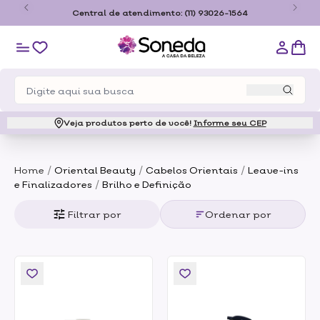
o
Central de atendimento:
(11) 93026-1564
Veja produtos perto de você!
Informe seu CEP
/
/
/
Home
Oriental Beauty
Cabelos Orientais
Leave-ins
/
e Finalizadores
Brilho e Definição
Filtrar por
Ordenar por