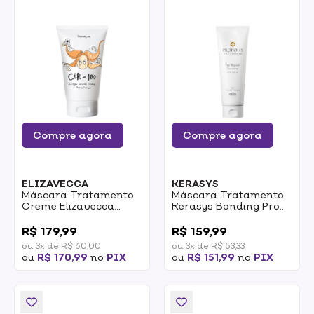
Compre agora
Compre agora
ELIZAVECCA
KERASYS
Máscara Tratamento
Máscara Tratamento
Creme Elizavecca
Kerasys Bonding Pro
CER-100 Collagen
Repair Wash Off
0
0
Ceramide Coating
250ml
R$ 179,99
R$ 159,99
100ml
ou 3x de R$ 60,00
ou 3x de R$ 53,33
ou
R$ 170,99
no
PIX
ou
R$ 151,99
no
PIX