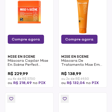
Compre agora
Compre agora
MISE EN SCENE
MISE EN SCENE
Máscara Capilar Mise
Máscara De
En Scène Perfect
Tratamento Mise Em
Argan Capsule Repair
Scène Perfect Serum
0
0
180g
180ml
R$ 229,99
R$ 138,99
ou 4x de R$ 57,50
ou 2x de R$ 69,50
ou
R$ 218,49
no
PIX
ou
R$ 132,04
no
PIX