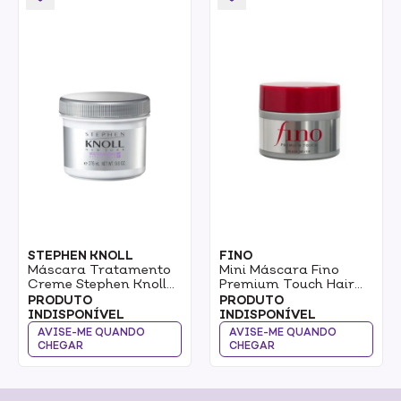
STEPHEN KNOLL
FINO
Máscara Tratamento
Mini Máscara Fino
Creme Stephen Knoll
Premium Touch Hair
Moisture E Damage
Mini Mask 40g
PRODUTO
PRODUTO
280g
INDISPONÍVEL
INDISPONÍVEL
AVISE-ME QUANDO
AVISE-ME QUANDO
CHEGAR
CHEGAR