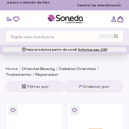
Frete Grátis a partir de R$179,00 somente para o estado de São
Paulo
Veja produtos perto de você!
Informe seu CEP
/
/
/
Home
Oriental Beauty
Cabelos Orientais
/
Tratamento
Reparador
Filtrar por
Ordenar por