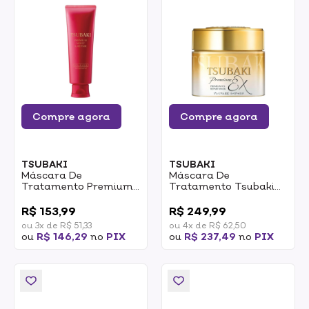
Compre agora
Compre agora
TSUBAKI
TSUBAKI
Máscara De
Máscara De
Tratamento Premium
Tratamento Tsubaki
Tsubaki Moist & Repair
Premium Hair Mask
0
0
Tratment 160g
180g
R$ 153,99
R$ 249,99
ou 3x de R$ 51,33
ou 4x de R$ 62,50
ou
R$ 146,29
no
PIX
ou
R$ 237,49
no
PIX