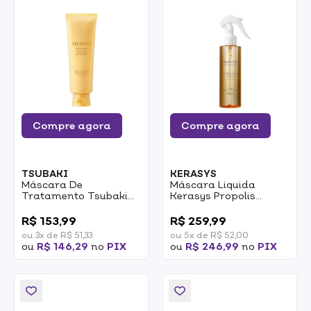
Compre agora
Compre agora
TSUBAKI
KERASYS
Máscara De
Máscara Liquida
Tratamento Tsubaki
Kerasys Propolis
Premium Volume &
Bonding No Wash
0
0
Repair 160g
Repair Treatment
R$ 153,99
R$ 259,99
200ml
ou 3x de R$ 51,33
ou 5x de R$ 52,00
ou
R$ 146,29
no
PIX
ou
R$ 246,99
no
PIX