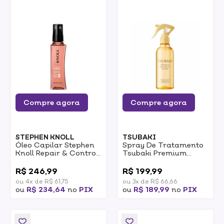
Compre agora
Compre agora
STEPHEN KNOLL
TSUBAKI
Óleo Capilar Stephen
Spray De Tratamento
Knoll Repair & Control
Tsubaki Premium
Hair Oil 100ml
Water 200ml
0
0
R$ 246,99
R$ 199,99
ou 4x de R$ 61,75
ou 3x de R$ 66,66
ou
R$ 234,64
no
PIX
ou
R$ 189,99
no
PIX