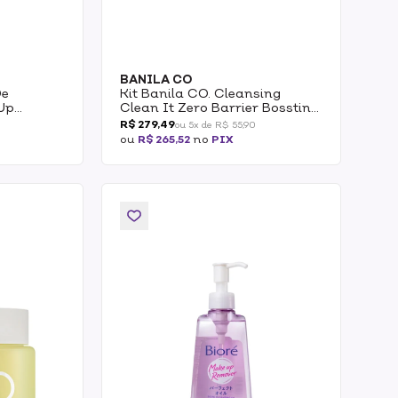
BANILA CO
De
Kit Banila CO. Cleansing
Up
Clean It Zero Barrier Bossting
Duo 2x50ml
R$ 279,49
ou 5x de R$ 55,90
ou
R$ 265,52
no
PIX