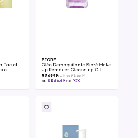
BIORE
a Facial
Oléo Demaquilante Bioré Make
ero
Up Remover Cleansing Oil
150ml
R$ 69,99
ou 1x de R$ 66,49
ou
R$ 66,49
no
PIX