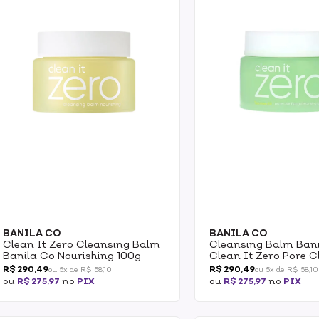
BANILA CO
BANILA CO
Clean It Zero Cleansing Balm
Cleansing Balm Ban
Banila Co Nourishing 100g
Clean It Zero Pore C
100ml
R$ 290,49
R$ 290,49
ou 5x de R$ 58,10
ou 5x de R$ 58,10
ou
R$ 275,97
no
PIX
ou
R$ 275,97
no
PIX