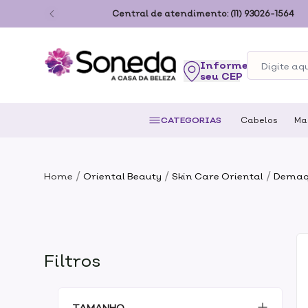
ão Paulo
Central de atendimento:
(11) 93026-1564
seu CEP
CATEGORIAS
Cabelos
Ma
/
/
/
Home
Oriental Beauty
Skin Care Oriental
Demaq
Filtros
TAMANHO