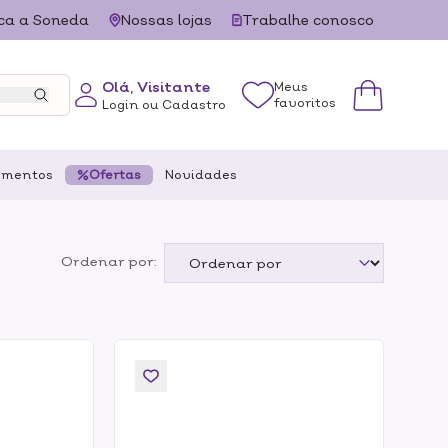
ca a Soneda
Nossas lojas
Trabalhe conosco
Olá, Visitante
Meus
favoritos
Login ou Cadastro
ementos
Ofertas
Novidades
Ordenar por: