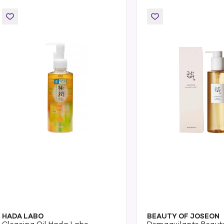
HADA LABO
BEAUTY OF JOSEON
Cleasing Oil Hada Labo
Demaquilante Beaut