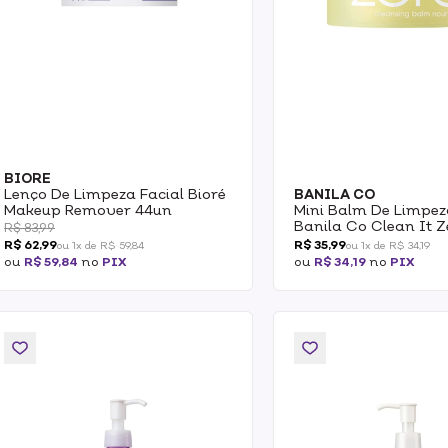
BIORE
Lenço De Limpeza Facial Bioré
BANILA CO
Makeup Remover 44un
Mini Balm De Limpez
Banila Co Clean It Z
R$ 83,99
Cleansing 7g
R$ 62,99
R$ 35,99
ou 1x de R$ 59,84
ou 1x de R$ 34,19
ou
R$ 59,84
no
PIX
ou
R$ 34,19
no
PIX