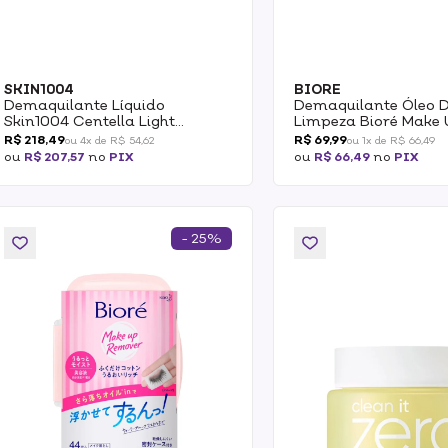
SKIN1004
BIORE
Demaquilante Líquido
Demaquilante Óleo 
Skin1004 Centella Light
Limpeza Bioré Make 
Cleansing Oil 200ml
Remover 150ml
R$ 218,49
R$ 69,99
ou 4x de R$ 54,62
ou 1x de R$ 66,49
ou
R$ 207,57
no
PIX
ou
R$ 66,49
no
PIX
- 25%