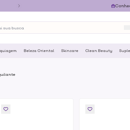
Conhe
quiagem
Beleza Oriental
Skincare
Clean Beauty
Supl
uilante