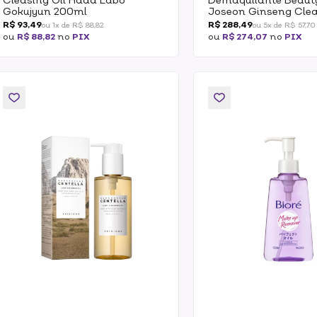
Gokujyun 200ml
Joseon Ginseng Clea
210ml
R$ 93,49
R$ 288,49
ou 1x de R$ 88,82
ou 5x de R$ 57,70
ou
R$ 88,82
no
PIX
ou
R$ 274,07
no
PIX