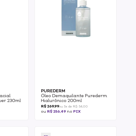
PUREDERM
acial
Óleo Demaquilante Purederm
ver 230ml
Hialurônico 200ml
R$ 269,99
ou 5x de R$ 54,00
ou
R$ 256,49
no
PIX