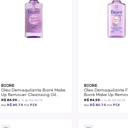
BIORE
BIORE
Oléo Demaquilante Bioré Make
Óleo Demaquilante F
Up Remover Cleansing Oil
Bioré Make Up Remo
230ml
R$ 84,99
R$ 84,99
ou 1x de R$ 80,74
ou 1x de R$ 80,74
ou
R$ 80,74
no
PIX
ou
R$ 80,74
no
PIX