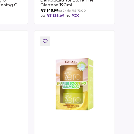
nsing Oil
Cleanse 190ml
R$ 145,99
ou 2x de R$ 73,00
ou
R$ 138,69
no
PIX