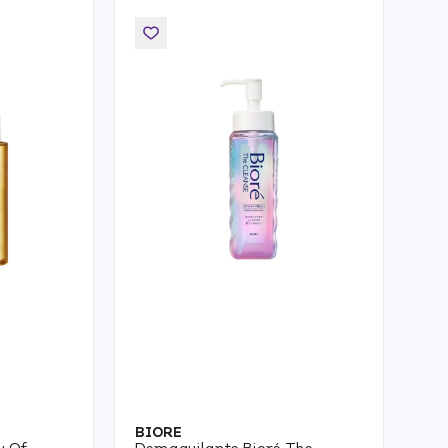
BIORE
y Of
Demaquilante Bioré The