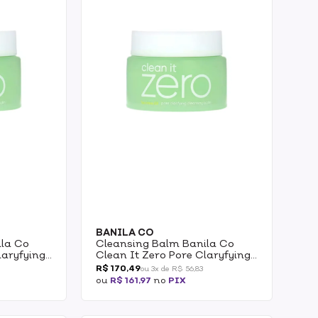
BANILA CO
ila Co
Cleansing Balm Banila Co
laryfying
Clean It Zero Pore Claryfying
50ml
R$ 170,49
ou 3x de R$ 56,83
ou
R$ 161,97
no
PIX