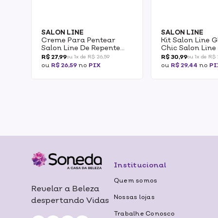
SALON LINE
SALON LINE
Creme Para Pentear
Kit Salon Line 
Salon Line De Repente
Chic Salon Line
Pronta! Antiporosidade
Shampoo 300m
R$ 27,99
R$ 30,99
ou 1x de R$ 26,59
ou 1x de R$ 
Fluído 300ml
Condicionador
ou
R$ 26,59
no
PIX
ou
R$ 29,44
no
PI
1un
Institucional
Quem somos
Revelar a Beleza
Nossas lojas
despertando Vidas
Trabalhe Conosco