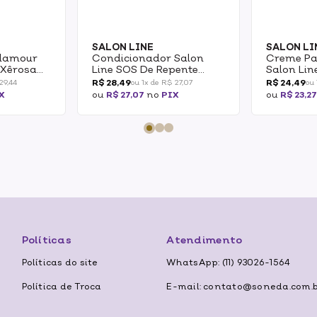
SALON LINE
SALON LI
Glamour
Condicionador Salon
Creme Pa
 Xêrosa
Line SOS De Repente
Salon Lin
l +
Pronta! Ultra Gloss
Pronta! U
R$ 28,49
R$ 24,49
29,44
ou 1x de R$ 27,07
ou 
 200ml
500ml
X
ou
R$ 27,07
no
PIX
ou
R$ 23,2
Políticas
Atendimento
Políticas do site
WhatsApp: (11) 93026-1564
Política de Troca
E-mail: contato@soneda.com.