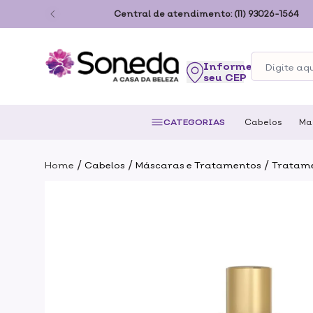
ão Paulo
Central de atendimento:
(11) 93026-1564
seu CEP
CATEGORIAS
Cabelos
Ma
/
/
/
Home
Cabelos
Máscaras e Tratamentos
Tratame