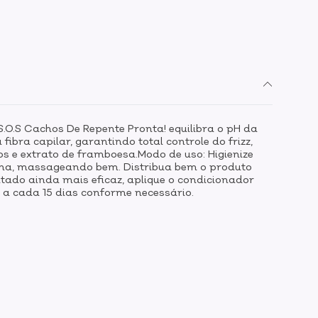
S.O.S Cachos De Repente Pronta! equilibra o pH da
fibra capilar, garantindo total controle do frizz,
os e extrato de framboesa.Modo de uso: Higienize
echa, massageando bem. Distribua bem o produto
ltado ainda mais eficaz, aplique o condicionador
 a cada 15 dias conforme necessário.