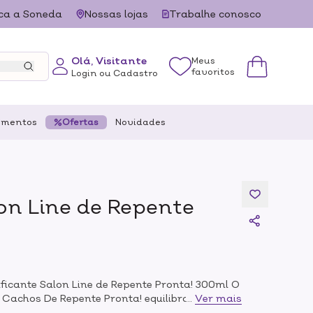
ca a Soneda
Nossas lojas
Trabalhe conosco
Olá, Visitante
Meus
favoritos
Login ou Cadastro
ementos
Ofertas
Novidades
on Line de Repente
ificante Salon Line de Repente Pronta! 300ml O
S Cachos De Repente Pronta! equilibra o pH da
...
Ver mais
 externos. Além disso, sela as cutículas,