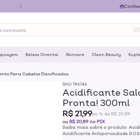
Conhe
quiagem
Beleza Oriental
Skincare
Clean Beauty
Supl
nto Para Cabelos Danificados
SKU
196146
Acidificante Sal
Pronta! 300ml
R$ 21,99
ou 1x de R$ 20,89
ou
R$ 20,89
no
PIX
Saiba mais sobre o produto: Acid
Acidificante Antiporosidade S.O.
fibra capilar, combatendo agentes