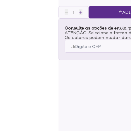
repara os fios e ajuda a fortalece
frizz, maciez duradoura e brilho 
ADI
enriquecida com óleos essenciais
uso: Higienize os cabelos com o 
Consulte as opções de envio, p
água e aplique o acidificante, 
ATENÇÃO: Selecione a forma de
bem o produto com o auxílio de um
Os valores podem mudar dura
por 5 minutos e enxágue bem. Par
condicionador ou máscara da lin
desejar. Pode ser usado 1 vez po
necessário.