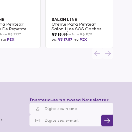
NE
SALON LINE
SAL
ra Pentear
Creme Para Pentear
Kit
e De Repente
Salon Line SOS Cachos
Ost
ltra Gloss 500g
Super Óleos Salon Line
Sh
R$ 18,49
R$ 
1x de R$ 23,27
ou 1x de R$ 17,57
300g
Cre
7
no
PIX
ou
R$ 17,57
no
PIX
ou
R
30
Inscreva-se na nossa Newsletter!
br