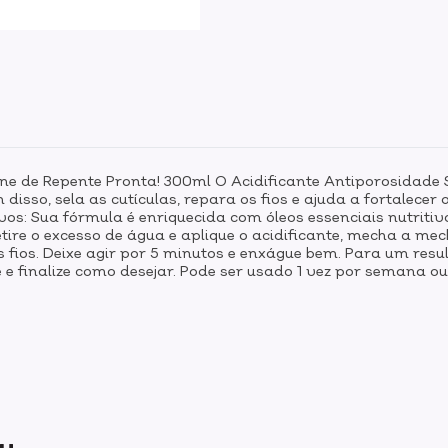
ine de Repente Pronta! 300ml O Acidificante Antiporosidade 
isso, sela as cutículas, repara os fios e ajuda a fortalecer a 
vos: Sua fórmula é enriquecida com óleos essenciais nutritiv
tire o excesso de água e aplique o acidificante, mecha a m
 fios. Deixe agir por 5 minutos e enxágue bem. Para um resu
e finalize como desejar. Pode ser usado 1 vez por semana ou
ou