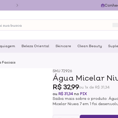
Conhe
quiagem
Beleza Oriental
Skincare
Clean Beauty
Supl
 Faciais
SKU
72926
Água Micelar Ni
R$ 32,99
ou 1x de R$ 31,34
ou
R$ 31,34
no
PIX
Saiba mais sobre o produto: Águ
Micelar Nivea 7 em 1 foi desenvol
para isto, o produto conta com a 
deixa resíduos do produto na pel