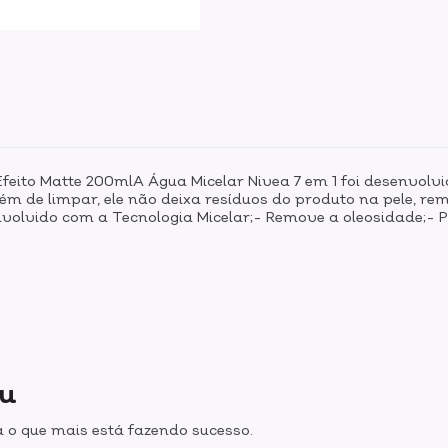
Efeito Matte 200mlA Água Micelar Nivea 7 em 1 foi desenvolv
lém de limpar, ele não deixa resíduos do produto na pele, re
olvido com a Tecnologia Micelar;- Remove a oleosidade;- Pr
ou
 o que mais está fazendo sucesso.