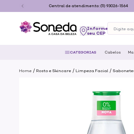
ão Paulo
Central de atendimento:
(11) 93026-1564
seu CEP
CATEGORIAS
Cabelos
Ma
/
/
/
Home
Rosto e Skincare
Limpeza Facial
Sabonetes