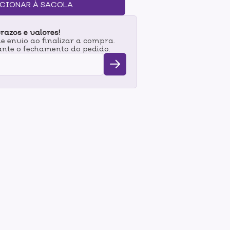
cios- Limpa profundamente;- Desenvolvido
CIONAR À SACOLA
e a oleosidade;- Proporciona Efeito Matte.
razos e valores!
 envio ao finalizar a compra.
nte o fechamento do pedido.