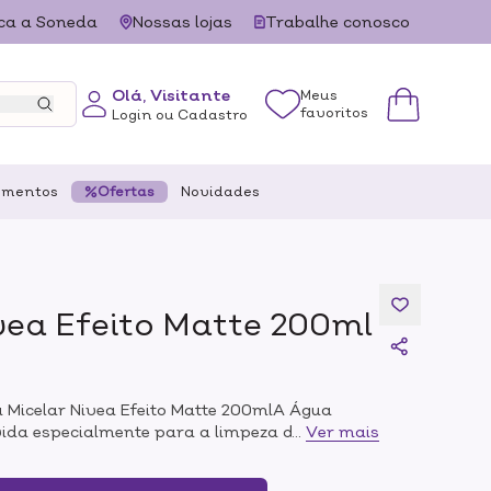
ca a Soneda
Nossas lojas
Trabalhe conosco
Olá, Visitante
Meus
favoritos
Login ou Cadastro
ementos
Ofertas
Novidades
vea Efeito Matte 200ml
a Micelar Nivea Efeito Matte 200mlA Água
vida especialmente para a limpeza da pele,
...
Ver mais
tecnologia Micelar. Além de limpar, ele não
e, remove a oleosidade e o melhor,