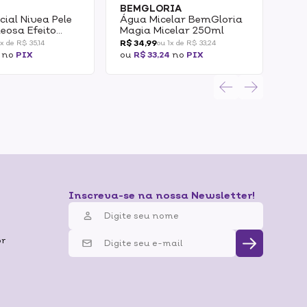
BEMGLORIA
CI
cial Nivea Pele
Água Micelar BemGloria
Águ
leosa Efeito
Magia Micelar 250ml
Dem
0ml
Cic
R$ 34,99
R$ 
1x de R$ 35,14
ou 1x de R$ 33,24
no
PIX
ou
R$ 33,24
no
PIX
ou
R
Inscreva-se na nossa Newsletter!
br