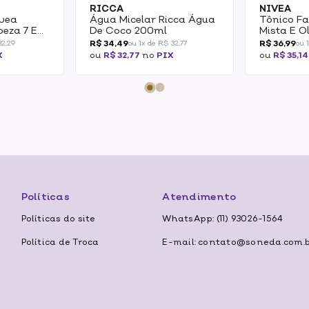
RICCA
NIVEA
ivea
Água Micelar Ricca Água
Tônico Fa
peza 7 Em
De Coco 200ml
Mista E O
Matte 20
R$ 34,49
R$ 36,99
32,29
ou 1x de R$ 32,77
ou 
X
ou
R$ 32,77
no
PIX
ou
R$ 35,14
Políticas
Atendimento
Políticas do site
WhatsApp: (11) 93026-1564
Política de Troca
E-mail: contato@soneda.com.