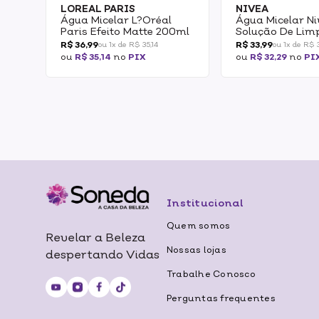
LOREAL PARIS
NIVEA
Água Micelar L?oréal
Água Micelar N
Paris Efeito Matte 200ml
Solução De Lim
1 200ml
R$ 36,99
R$ 33,99
ou 1x de R$ 35,14
ou 1x de R$ 
ou
R$ 35,14
no
PIX
ou
R$ 32,29
no
PI
Institucional
Quem somos
Revelar a Beleza
Nossas lojas
despertando Vidas
Trabalhe Conosco
Perguntas frequentes