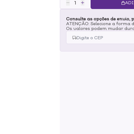
proporciona efeito matte.Benefí
ADI
com a Tecnologia Micelar;- Remov
Consulte as opções de envio, p
ATENÇÃO: Selecione a forma de
Os valores podem mudar dura