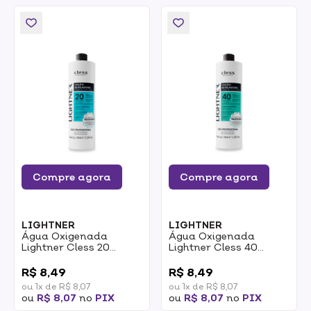
Compre agora
Compre agora
LIGHTNER
LIGHTNER
Água Oxigenada
Água Oxigenada
Lightner Cless 20
Lightner Cless 40
Volumes 100ml
Volumes 100ml
0
0
R$ 8,49
R$ 8,49
ou 1x de R$ 8,07
ou 1x de R$ 8,07
ou
R$ 8,07
no
PIX
ou
R$ 8,07
no
PIX