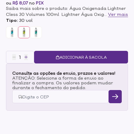
ou
R$ 8,07
no
PIX
Saiba mais sobre o produto: Água Oxigenada Lightner
Cless 30 Volumes 100ml Lightner Água Oxigenada
...
Ver mais
Cremosa Loção Reveladora com Camomila é indicada
Tipo:
30 vol
no processo de descoloração e na preparação de
tinturas capilares. A camomila tem propriedades
calmantes. Modo de uso: Utilizar na preparação de
descolorações e colorações capilares, conforme
quantidade indicada no modo de preparo do produto
a ser utilizado.
ADICIONAR À SACOLA
Consulte as opções de envio, prazos e valores!
ATENÇÃO: Selecione a forma de envio ao
finalizar a compra. Os valores podem mudar
durante o fechamento do pedido.