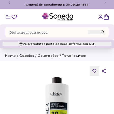
o
Central de atendimento:
(11) 93026-1564
Veja produtos perto de você!
Informe seu CEP
/
/
/
Home
Cabelos
Colorações
Tonalizantes