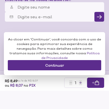
Ao clicar em 'Continuar', você concorda com o uso de
cookies para aprimorar sua experiência de
nevegação. Para mais detalhes sobre como
tratamos suas informações, consulte nossa
Política
de Privacidade
Continuar
R$ 8,49
ou 1x de R$ 8,07
Formas de
ou
R$ 8,07
no
PIX
Pagamentos
Certificados
RAZÃO SOCIAL: SONEDA A CASA DA BELEZA LTDA CNP:07.116.306/0001-57
ENDEREÇO: RUA PERO NETO, 89 – VILA DA SAÚDE – SÃO PAULO/SP – CEP 04053-000