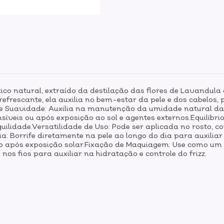
 natural, extraído da destilação das flores de Lavandula 
 refrescante, ela auxilia no bem-estar da pele e dos cabel
 Suavidade: Auxilia na manutenção da umidade natural da p
síveis ou após exposição ao sol e agentes externos.Equilíb
idade.Versatilidade de Uso: Pode ser aplicada no rosto, co
 Borrife diretamente na pele ao longo do dia para auxiliar 
rto após exposição solar.Fixação de Maquiagem: Use como u
 nos fios para auxiliar na hidratação e controle do frizz.