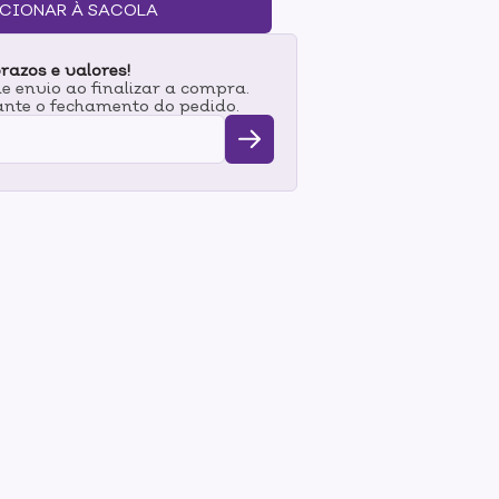
OS:Hidratação e Suavidade: Auxilia na
CIONAR À SACOLA
da pele, deixando-a macia e
efrescante: Indicada para peles sensíveis ou
razos e valores!
externos.Equilíbrio e Bem-Estar: O aroma da
 envio ao finalizar a compra.
xamento e uma sensação de
nte o fechamento do pedido.
o: Pode ser aplicada no rosto, corpo e cabelos
o.MODO DE USO:Hidratação e Refrescância:
ngo do dia para auxiliar na hidratação e
pele para ajudar na sensação de alívio e
ixação de Maquiagem: Use como um primer
ara finalizar e fixar.Cuidados com os
iliar na hidratação e controle do frizz.