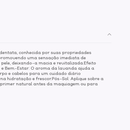
dentata, conhecida por suas propriedades
os, promovendo uma sensação imediata de
ele, deixando-a macia e revitalizada.Efeito
rio e Bem-Estar: O aroma da lavanda ajuda a
rpo e cabelos para um cuidado diário
na hidratação e frescor.Pós-Sol: Aplique sobre a
m primer natural antes da maquiagem ou para