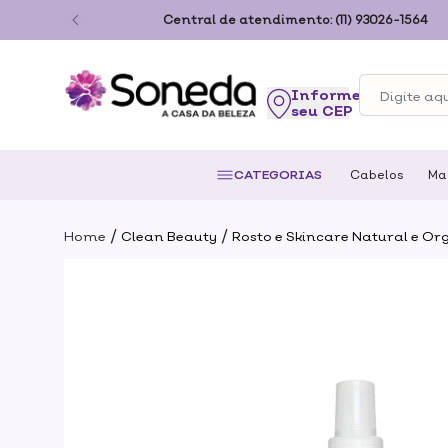
ão Paulo
Central de atendimento:
(11) 93026-1564
seu CEP
CATEGORIAS
Cabelos
Ma
/
/
Home
Clean Beauty
Rosto e Skincare Natural e Or