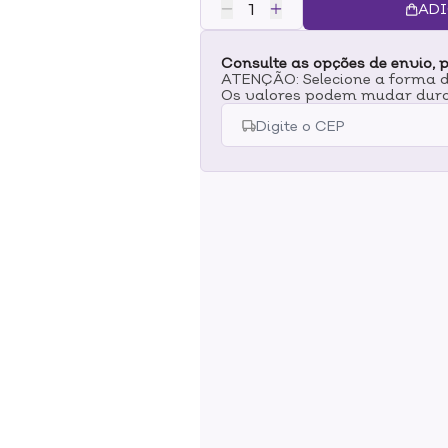
relaxamento e conforto.BENEFICI
ADI
manutenção da umidade natural 
revitalizada.Efeito Calmante e R
Consulte as opções de envio, p
após exposição ao sol e agentes 
ATENÇÃO: Selecione a forma de
lavanda ajuda a promover rela
Os valores podem mudar dura
tranquilidade.Versatilidade de Us
para um cuidado diário complet
Borrife diretamente na pele ao lo
frescor.Pós-Sol: Aplique sobre a 
conforto após exposição solar.F
natural antes da maquiagem ou p
Cabelos: Borrife nos fios para aux