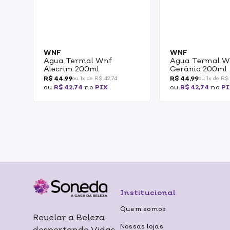
WNF
WNF
Agua Termal Wnf
Agua Termal W
Alecrim 200ml
Gerânio 200ml
R$ 44,99
R$ 44,99
ou 1x de R$ 42,74
ou 1x de R$
ou
R$ 42,74
no
PIX
ou
R$ 42,74
no
PI
Institucional
Quem somos
Revelar a Beleza
Nossas lojas
despertando Vidas