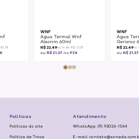
WNF
WNF
nf
Agua Termal Wnf
Agua Ter
Alecrim 60ml
Geranio 
R$ 22,49
R$ 22,49
 42,74
ou 1x de R$ 21,37
ou 
X
ou
R$ 21,37
no
PIX
ou
R$ 21,37
Políticas
Atendimento
Políticas do site
WhatsApp: (11) 93026-1564
Política de Troca
E-mail: contato@soneda.com.