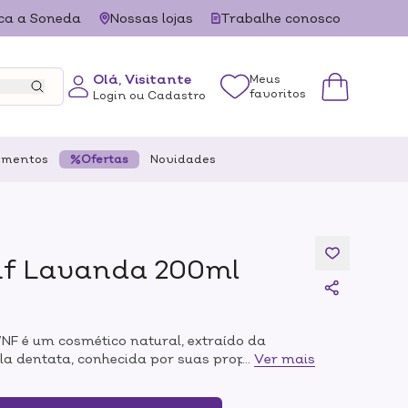
ca a Soneda
Nossas lojas
Trabalhe conosco
Olá, Visitante
Meus
favoritos
Login ou Cadastro
ementos
Ofertas
Novidades
f Lavanda 200ml
F é um cosmético natural, extraído da
ula dentata, conhecida por suas propriedades
...
Ver mais
ele. Com ação refrescante, ela auxilia no
s, promovendo uma sensação imediata de