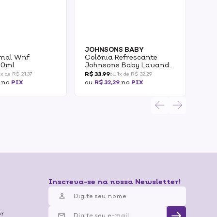
JOHNSONS BABY
MO
mal Wnf
Colônia Refrescante
Des
60ml
Johnsons Baby Lavanda
Mon
200ml
La
R$ 33,99
R$ 1
1x de R$ 21,37
ou 1x de R$ 32,29
no
PIX
ou
R$ 32,29
no
PIX
ou
R
Inscreva-se na nossa Newsletter!
br