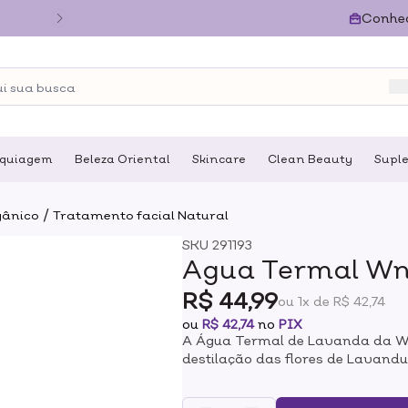
Conhe
quiagem
Beleza Oriental
Skincare
Clean Beauty
Supl
/
gânico
Tratamento facial Natural
SKU
291193
Agua Termal Wn
R$ 44,99
ou 1x de R$ 42,74
ou
R$ 42,74
no
PIX
A Água Termal de Lavanda da WN
destilação das flores de Lavand
relaxantes e suavizantes para a p
bem-estar da pele e dos cabelo