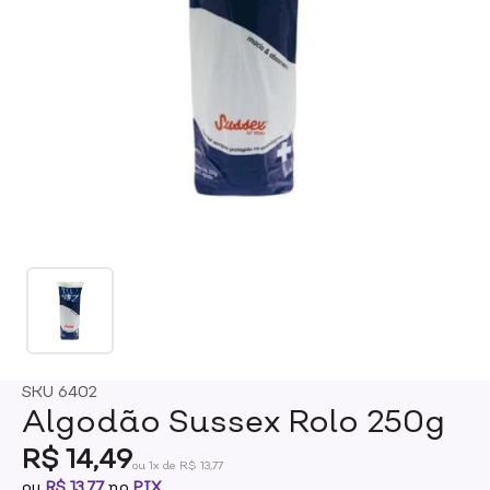
SKU
6402
Algodão Sussex Rolo 250g
R$ 14,49
ou 1x de R$ 13,77
ou
R$ 13,77
no
PIX