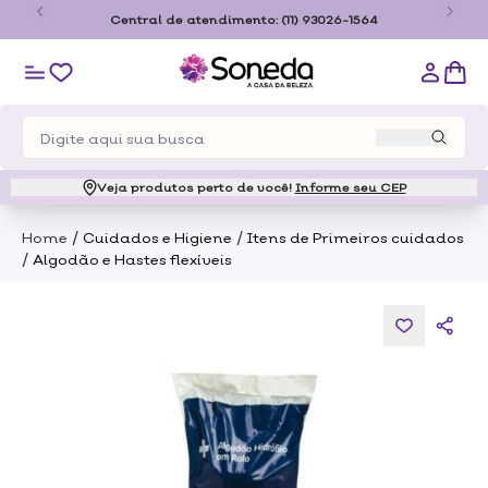
o
Central de atendimento:
(11) 93026-1564
Veja produtos perto de você!
Informe seu CEP
/
/
Home
Cuidados e Higiene
Itens de Primeiros cuidados
/
Algodão e Hastes flexíveis