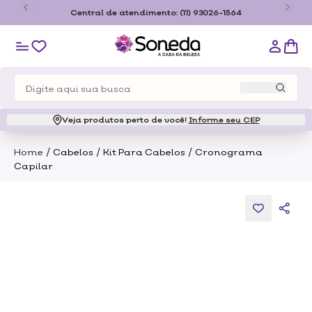
o
Central de atendimento:
(11) 93026-1564
Veja produtos perto de você!
Informe seu CEP
/
/
/
Home
Cabelos
Kit Para Cabelos
Cronograma
Capilar