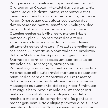
Recupere seus cabelos em apenas 4 semanas!O
massageie bem. Não aplique próximo a raiz. Deixe agir
Cronograma Capilar Hidratei é um tratamento
durante o sono. No dia seguinte, lave como de
intensivo que hidrata, nutre, reconstrói e traz
costume.
umectação aos fios, garantindo brilho, maciez e
força. O herói que vai salvar seu cabelo dos
danos semanalmente!Beneficios -Solução ideal
para hidratar, nutrir e reconstruir os fios -
Cabelos cheios de brilho, com menos frizz e
pontas duplas -Fios recuperados e mais
saudáveis -Ação extraordinária com doses
altamente concentradas -Produtos emolientes e
cheirosos -Compatíveis com todos os produtos
HidrateiModo de Uso Após a lavagem com o
Shampoo e com os cabelos úmidos, aplique as
ampolas de Hidratação, Nutrição ou
Reconstrução no comprimento e pontas dos fios.
As ampolas são autoemulsionantes e podem ser
misturadas com as Máscaras de Tratamento
Hidratei ou aplicadas diretamente nos cabelos.
Massageie suavemente, deixe agir por 3 minutos
e enxágue bem.Para ampola de Umectação: à
noite, com o cabelo seco, aplique o produto
mecha a mecha, do comprimento às pontas, e
massageie bem. Não aplique próximo a raiz. Deixe
agir durante o sono. No dia seguinte, lave como