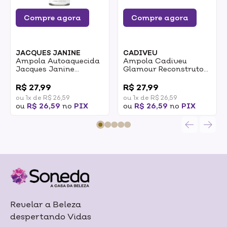
Compre agora
Compre agora
JACQUES JANINE
CADIVEU
Ampola Autoaquecida
Ampola Cadiveu
Jacques Janine
Glamour Reconstrutor
Luminous Glow 15ml
Imediato 15ml
0
0
R$ 27,99
R$ 27,99
ou 1x de R$ 26,59
ou 1x de R$ 26,59
ou
R$ 26,59
no
PIX
ou
R$ 26,59
no
PIX
Revelar a Beleza
despertando Vidas