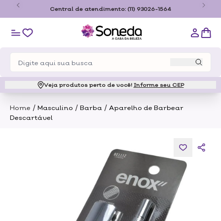
o
Central de atendimento:
(11) 93026-1564
Veja produtos perto de você!
Informe seu CEP
/
/
/
Home
Masculino
Barba
Aparelho de Barbear
Descartável