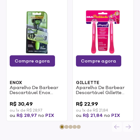
Compre agora
Compre agora
ENOX
GILLETTE
Aparelho De Barbear
Aparelho De Barbear
Descartável Enox
Descartável Gillette
Cross3 Com 5
Prestobarba Ultragrip3
0
0
Cartuchos
2un
R$ 30,49
R$ 22,99
ou 1x de R$ 28,97
ou 1x de R$ 21,84
ou
R$ 28,97
no
PIX
ou
R$ 21,84
no
PIX