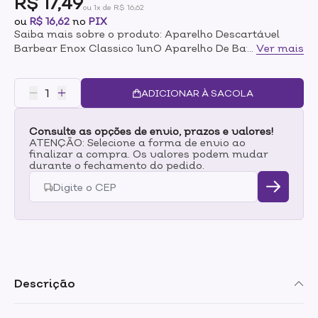
R$ 17,49
ou 1x de R$ 16,62
ou
R$ 16,62
no
PIX
Saiba mais sobre o produto: Aparelho Descartável
Barbear Enox Classico 1unO Aparelho De Barbear Enox
...
Ver mais
Clássico proporciona um barbear eficiente e preciso,
pois corta o pele o mais próximo da raiz, prologando o
efeito liso da pele.Com um cabo longo e texturizado
ADICIONAR À SACOLA
antiderrapante que oferece melhor manuseio,
trazendo maios sensibilidade do corte e do relevo do
Consulte as opções de envio, prazos e valores!
rosto, garantindo que o barbear seja mais eficiente e
ATENÇÃO: Selecione a forma de envio ao
preciso.
finalizar a compra. Os valores podem mudar
durante o fechamento do pedido.
Descrição