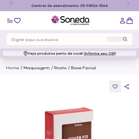
o
Central de atendimento:
(11) 93026-1564
Veja produtos perto de você!
Informe seu CEP
/
/
/
Home
Maquiagem
Rosto
Base Facial