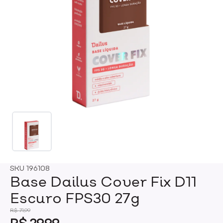
SKU
196108
Base Dailus Cover Fix D11
Escuro FPS30 27g
R$ 71,99