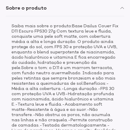
no dorso da mão e escolha o seu acessório preferido
Sobre o produto
para uniformizar a pele (pode ser um pincel de cerdas
firmes ou uma esponja bem macia). Comece aplicando
no centro do rosto, ou nas regiões onde deseja mais
Saiba mais sobre o produto:Base Dailus Cover Fix
cobertura, e espalhe para as extremidades, dando
D11 Escuro FPS30 27g Com textura leve e fluida,
batidinhas.
conquiste uma pele soft matte, com cobertura
média a alta e longa duração. O produto ainda
protege do sol, com FPS 30 e proteção UVA e UVB,
enquanto o blend superpotente de niacinamida,
ácido hialurônico e vitamina E fica encarregado
do cuidado, hidratação e prevenção da
pele.Sobre o tom: o D.11 é um marrom terracota,
com fundo neutro avermelhado. Indicado para
peles retintas que sempre bronzeiam e são mais
resistentes a queimaduras de sol.Benefícios:-
Média a alta cobertura.-Longa duração.-FPS 30
com proteção UVA e UVB-Hidratação profunda
com niacinamida, ácido hialurônico e vitamina
E.-Textura leve e fluida.-Acabamento soft
matte-Resistente à água e ao suor.-Não
transfere.-Não obstrui os poros, não acumula
nas linhas e não craquela.-Permite construção
de camadas.-Testada dermatologicamente.-