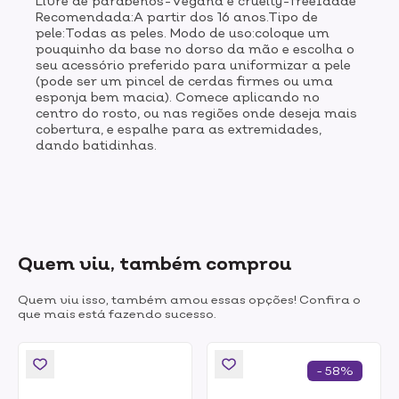
Livre de parabenos-Vegana e cruelty-freeIdade
Recomendada:A partir dos 16 anos.Tipo de
pele:Todas as peles. Modo de uso:coloque um
pouquinho da base no dorso da mão e escolha o
seu acessório preferido para uniformizar a pele
(pode ser um pincel de cerdas firmes ou uma
esponja bem macia). Comece aplicando no
centro do rosto, ou nas regiões onde deseja mais
cobertura, e espalhe para as extremidades,
dando batidinhas.
Quem viu, também comprou
Quem viu isso, também amou essas opções! Confira o
que mais está fazendo sucesso.
- 58%