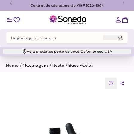
o
Central de atendimento:
(11) 93026-1564
Veja produtos perto de você!
Informe seu CEP
/
/
/
Home
Maquiagem
Rosto
Base Facial