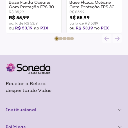
Base Fluida Océane
Base Fluida Océane
Com Proteção FPS 30
Com Proteção FPS 30
Skin Tint 340M 30ml
Skin Tint 400M 30ml
R$ 85,99
R$ 85,99
R$ 55,99
R$ 55,99
ou 1x de R$ 53,19
ou 1x de R$ 53,19
ou
R$ 53,19
no
PIX
ou
R$ 53,19
no
PIX
Revelar a Beleza
despertando Vidas
Institucional
Políticas