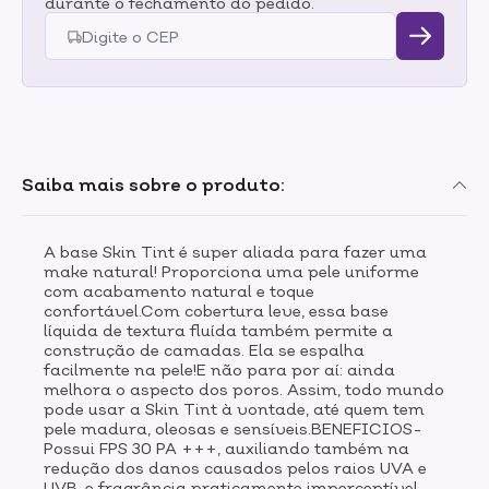
durante o fechamento do pedido.
Saiba mais sobre o produto:
A base Skin Tint é super aliada para fazer uma
make natural! Proporciona uma pele uniforme
com acabamento natural e toque
confortável.Com cobertura leve, essa base
líquida de textura fluída também permite a
construção de camadas. Ela se espalha
facilmente na pele!E não para por aí: ainda
melhora o aspecto dos poros. Assim, todo mundo
pode usar a Skin Tint à vontade, até quem tem
pele madura, oleosas e sensíveis.BENEFICIOS-
Possui FPS 30 PA +++, auxiliando também na
redução dos danos causados pelos raios UVA e
UVB, e fragrância praticamente imperceptível.