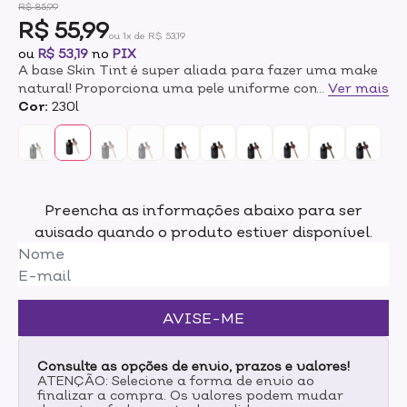
R$ 85,99
R$ 55,99
ou 1x de R$ 53,19
ou
R$ 53,19
no
PIX
A base Skin Tint é super aliada para fazer uma make
natural! Proporciona uma pele uniforme com
...
Ver mais
acabamento natural e toque confortável.Com
Cor:
230l
cobertura leve, essa base líquida de textura fluída
também permite a construção de camadas. Ela se
espalha facilmente na pele!E não para por aí: ainda
melhora o aspecto dos poros. Assim, todo mundo pode
usar a Skin Tint à vontade, até quem tem pele
Preencha as informações abaixo para ser
madura, oleosas e sensíveis.BENEFICIOS- Possui FPS
avisado quando o produto estiver disponível.
30 PA +++, auxiliando também na redução dos danos
causados pelos raios UVA e UVB, e fragrância
praticamente imperceptível. Depois que você
experimentar essa base, não vai querer tirá-la do seu
nécessaire!- Vegana, traz na sua composição
AVISE-ME
bisabolol, alantoína e 4 tipos de moléculas de ácido
hialurônico, que ajudam a manter a pele hidratada,
com um viço bonito.
Consulte as opções de envio, prazos e valores!
ATENÇÃO: Selecione a forma de envio ao
finalizar a compra. Os valores podem mudar