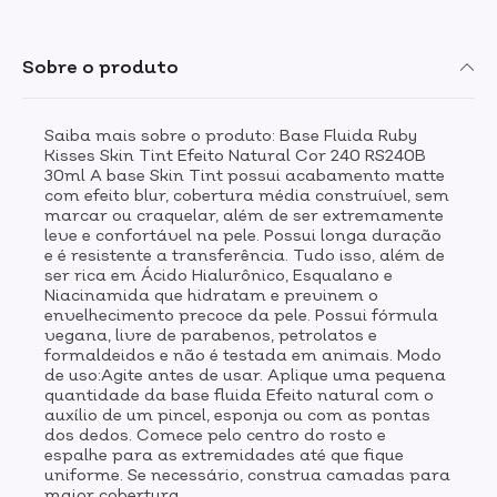
Sobre o produto
Saiba mais sobre o produto: Base Fluida Ruby
Kisses Skin Tint Efeito Natural Cor 240 RS240B
30ml A base Skin Tint possui acabamento matte
com efeito blur, cobertura média construível, sem
marcar ou craquelar, além de ser extremamente
leve e confortável na pele. Possui longa duração
e é resistente a transferência. Tudo isso, além de
ser rica em Ácido Hialurônico, Esqualano e
Niacinamida que hidratam e previnem o
envelhecimento precoce da pele. Possui fórmula
vegana, livre de parabenos, petrolatos e
formaldeidos e não é testada em animais. Modo
de uso:Agite antes de usar. Aplique uma pequena
quantidade da base fluida Efeito natural com o
auxílio de um pincel, esponja ou com as pontas
dos dedos. Comece pelo centro do rosto e
espalhe para as extremidades até que fique
uniforme. Se necessário, construa camadas para
maior cobertura.