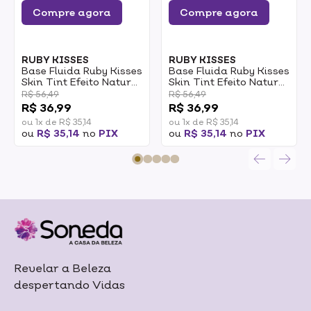
Compre agora
Compre agora
RUBY KISSES
RUBY KISSES
Base Fluida Ruby Kisses
Base Fluida Ruby Kisses
Skin Tint Efeito Natural
Skin Tint Efeito Natural
Cor 220 RS220B 30ml
Cor 230 RS230B 30ml
R$ 56,49
R$ 56,49
R$ 36,99
R$ 36,99
ou 1x de R$ 35,14
ou 1x de R$ 35,14
ou
R$ 35,14
no
PIX
ou
R$ 35,14
no
PIX
Revelar a Beleza
despertando Vidas