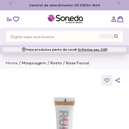
o
Central de atendimento:
(11) 93026-1564
Veja produtos perto de você!
Informe seu CEP
/
/
/
Home
Maquiagem
Rosto
Base Facial