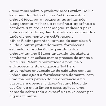
Saiba mais sobre o produto:Base Fortilon Dailus
Recuperador Salva Unhas 7mlA base salva
unhas é ideal para recuperar as unhas pós-
alongamento. Melhora a resistência, aparência e
combate a micro-descamação. Indicada para
unhas quebradiças, desidratadas e descamadas
após alongamento em gel.Principais
ativos:Biotinapotente vitamina do complexo B,
ajuda a nutrir profundamente, fortalecer e
estimular a produção de queratina das
unhas.Vitamina ESuper antioxidante, ajuda a
combater o envelhecimento precoce de unhas e
cutículas. Retém a hidratação e previne o
enfraquecimento e a quebra.Nail Hero
tmcomplexo encapsulado de cuidados com as
unhas, que ajuda a fortalecer rapidamente, com
uma melhora percebida na aparência e na
quebra em apenas 15 dias.-Vegano.Modo de
uso:Com a unha limpa e seca, aplique uma
camada sobre toda a superfície.Deixe secar por
alguns minutos.