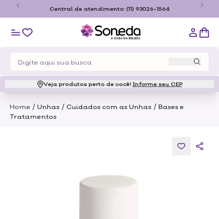
o
Central de atendimento:
(11) 93026-1564
Veja produtos perto de você!
Informe seu CEP
/
/
/
Home
Unhas
Cuidados com as Unhas
Bases e
Tratamentos