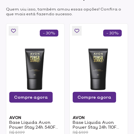
Quem viu isso, também amou essas opções! Confira o
que mais está fazendo sucesso.
- 30%
- 30%
Compre agora
Compre agora
AVON
AVON
Base Líquida Avon
Base Líquida Avon
Power Stay 24h 540F
Power Stay 24h 110F
30ml
30ml
R$ 59,99
R$ 59,99