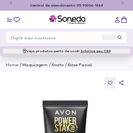
o
Central de atendimento:
(11) 93026-1564
Veja produtos perto de você!
Informe seu CEP
/
/
/
Home
Maquiagem
Rosto
Base Facial