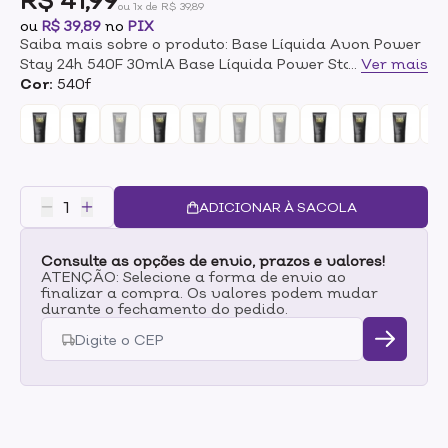
R$ 41,99
ou 1x de R$ 39,89
ou
R$ 39,89
no
PIX
Saiba mais sobre o produto: Base Líquida Avon Power
Stay 24h 540F 30mlA Base Líquida Power Stay possui
...
Ver mais
acabamento matte que dura por 24 horas sem sair do
Cor:
540f
lugar! Com cobertura que disfarça olheiras, marcas da
pele, marcas avermelhadas deixando sensação leve e
sem obstruir os poros. É ultraconfortável, não desbota,
não transfere e resiste ao calor e suor.Modo de
uso:Aplique quantas camadas desejar com a ajuda de
um pincel, cobrindo uniformemente a pele do rosto.
ADICIONAR À SACOLA
Quanto mais camadas forem aplicadas maior será a
cobertura.
Consulte as opções de envio, prazos e valores!
ATENÇÃO: Selecione a forma de envio ao
finalizar a compra. Os valores podem mudar
durante o fechamento do pedido.