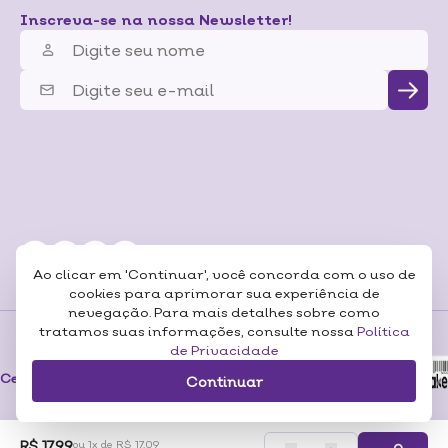
Inscreva-se na nossa Newsletter!
Ao clicar em 'Continuar', você concorda com o uso de
cookies para aprimorar sua experiência de
nevegação. Para mais detalhes sobre como
tratamos suas informações, consulte nossa
Política
de Privacidade
Formas de
Pagamentos
Certificados
Continuar
R$ 17,99
ou 1x de R$ 17,09