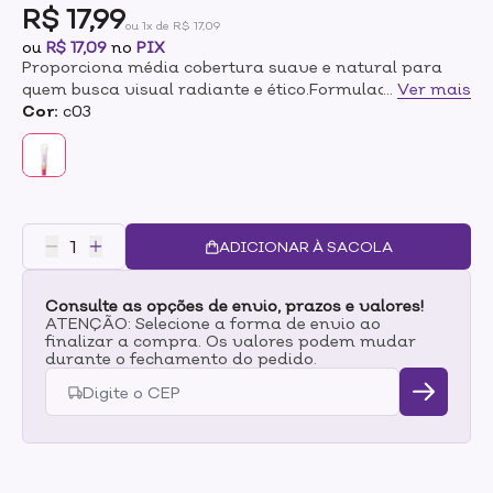
R$ 17,99
ou 1x de R$ 17,09
ou
R$ 17,09
no
PIX
Proporciona média cobertura suave e natural para
quem busca visual radiante e ético.Formulada com
...
Ver mais
qualidade, garantindo uma textura leve que se funde
Cor:
c03
perfeitamente com a pele, disfarçando imperfeições e
uniformizando o tom.Fórmula vegana é escolha
consciente para quem se preocupa com o bem-estar
animal, permitindo que você alcance um look
impecável sem comprometer seus valores éticos.
ADICIONAR À SACOLA
Consulte as opções de envio, prazos e valores!
ATENÇÃO: Selecione a forma de envio ao
finalizar a compra. Os valores podem mudar
durante o fechamento do pedido.