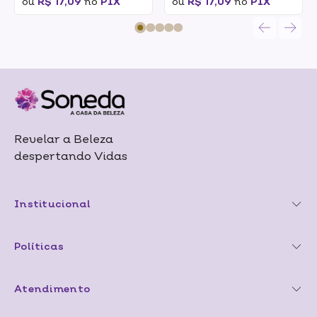
ou
R$ 17,09
no
PIX
ou
R$ 17,09
no
PIX
Revelar a Beleza
despertando Vidas
Institucional
Políticas
Atendimento