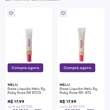
Compre agora
Compre agora
MELU
MELU
Base Líquida Melu By
Base Líquida Melu By
Ruby Rose RR 87215
Ruby Rose RR-872
Média Cobertura C04
Média Cobertura C01
0
0
25g
25g
R$ 17,99
R$ 17,99
ou 1x de R$ 17,09
ou 1x de R$ 17,09