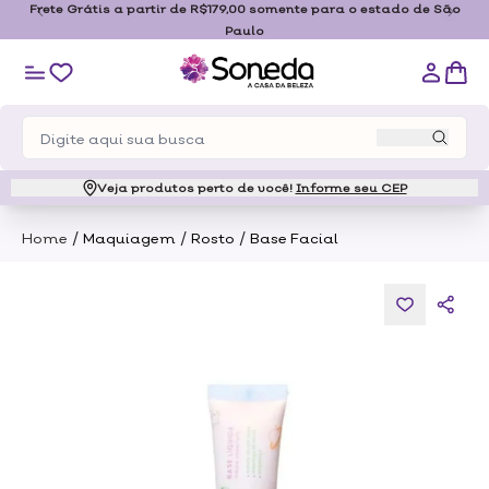
e Grátis a partir de R$179,00 somente para o estado de São
Paulo
Veja produtos perto de você!
Informe seu CEP
/
/
/
Home
Maquiagem
Rosto
Base Facial