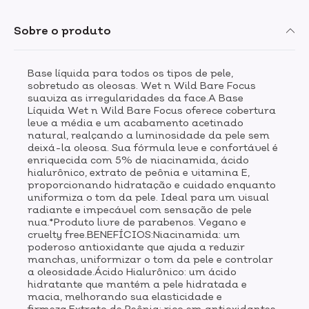
envelhecimento precoce.Vitamina E: um nutriente
antioxidante que protege a pele dos danos causados
Sobre o produto
pelos radicais livres e ajuda a manter a pele
hidratada e macia.Proporciona cobertura uniforme e
acabamento natural acetinado.MODO DE USOAplique
Base líquida para todos os tipos de pele,
o produto no rosto e misture com um pincel ou esponja
sobretudo as oleosas. Wet n Wild Bare Focus
de maquiagem. Construa e aplique camadas na
suaviza as irregularidades da face.A Base
cobertura desejada.
Líquida Wet n Wild Bare Focus oferece cobertura
leve a média e um acabamento acetinado
natural, realçando a luminosidade da pele sem
deixá-la oleosa. Sua fórmula leve e confortável é
enriquecida com 5% de niacinamida, ácido
hialurônico, extrato de peônia e vitamina E,
proporcionando hidratação e cuidado enquanto
uniformiza o tom da pele. Ideal para um visual
radiante e impecável com sensação de pele
nua.*Produto livre de parabenos. Vegano e
cruelty free.BENEFÍCIOS:Niacinamida: um
poderoso antioxidante que ajuda a reduzir
manchas, uniformizar o tom da pele e controlar
a oleosidade.Ácido Hialurônico: um ácido
hidratante que mantém a pele hidratada e
macia, melhorando sua elasticidade e
firmeza.Extrato de Peônia: rico em antioxidantes,