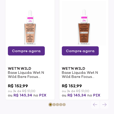
Compre agora
Compre agora
WET'N WILD
WET'N WILD
Base Líquida Wet N
Base Líquida Wet N
Wild Bare Focus
Wild Bare Focus
Niacinamide Skin Tint
Niacinamide Skin Tint
0
0
Buff 32ml
Buff Chestnut 32ml
R$ 152,99
R$ 152,99
ou 3x de R$ 51,00
ou 3x de R$ 51,00
ou
R$ 145,34
no
PIX
ou
R$ 145,34
no
PIX