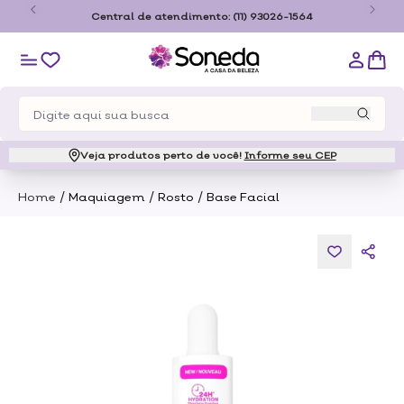
o
Central de atendimento:
(11) 93026-1564
Veja produtos perto de você!
Informe seu CEP
/
/
/
Home
Maquiagem
Rosto
Base Facial