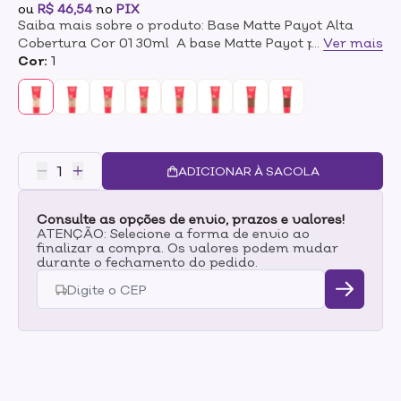
ou
R$ 46,54
no
PIX
Saiba mais sobre o produto: Base Matte Payot Alta
Cobertura Cor 01 30ml A base Matte Payot possui
...
Ver mais
fórmula de alta cobertura com acabamento matte
Cor:
1
perfeito. Textura cremosa, longa duração, resistência
a água e não transfere. Desliza facilmente na pele e
uniformiza o tom. Proporciona uma cobertura natural.
Fórmula oil-free, não comedogênica. Para todos os
tipos de pele.- Alta cobertura- Acabamento matte
perfeito- Textura cremosa, desliza facilmente- Longa
ADICIONAR À SACOLA
duração- Resistente a água- Não transfere-
Uniformiza o tom- Cobertura natural- Para todos os
Consulte as opções de envio, prazos e valores!
tipos de pele. Modo de uso:Com a ponta dos dedos,
ATENÇÃO: Selecione a forma de envio ao
pincel ou esponja aplique a base em todo o rosto,
finalizar a compra. Os valores podem mudar
espalhando delicadamente, até atingir a cobertura
durante o fechamento do pedido.
desejada.