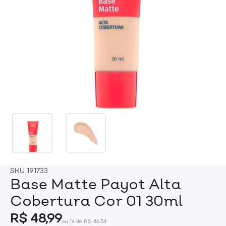
SKU
191733
Base Matte Payot Alta
Cobertura Cor 01 30ml
R$ 48,99
ou 1x de R$ 46,54