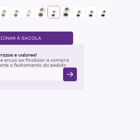
os, metais pesados e demais substâncias
o-ambiente.Ela tem a função de uniformizar o
hinhas e áreas vermelhas no rosto, cobrindo
arcas de acne. Com uma cobertura média e
is ela ao longo do tempo vai nutrir e equilibrar
de sua biocompatibilidade com a pele
IONAR À SACOLA
m torno de 6 horas. É um movimento comum a
to mais hidratada ela estiver, mais tempo a
razos e valores!
 envio ao finalizar a compra.
nte o fechamento do pedido.