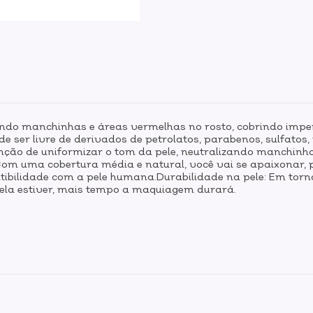
zando manchinhas e áreas vermelhas no rosto, cobrindo imp
de ser livre de derivados de petrolatos, parabenos, sulfato
nção de uniformizar o tom da pele, neutralizando manchinha
m uma cobertura média e natural, você vai se apaixonar, poi
atibilidade com a pele humana.Durabilidade na pele: Em to
la estiver, mais tempo a maquiagem durará.