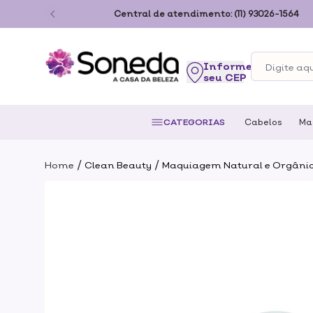
ão Paulo
Central de atendimento:
(11) 93026-1564
seu CEP
CATEGORIAS
Cabelos
Ma
/
/
Home
Clean Beauty
Maquiagem Natural e Orgâni