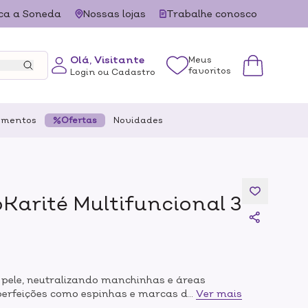
ca a Soneda
Nossas lojas
Trabalhe conosco
Olá, Visitante
Meus
favoritos
Login ou Cadastro
ementos
Ofertas
Novidades
Karité Multifuncional 3
 pele, neutralizando manchinhas e áreas
perfeições como espinhas e marcas de acne.A
...
Ver mais
tural e vegana, além de ser livre de derivados