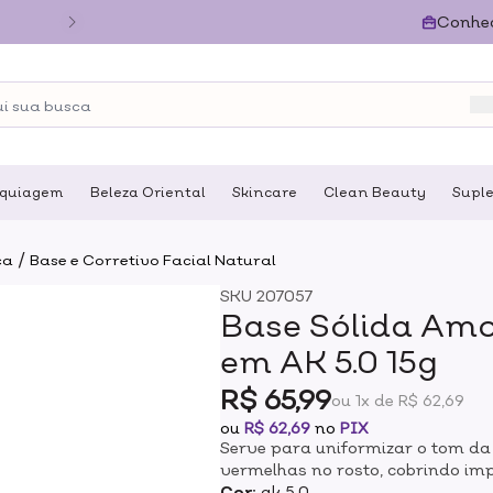
Conhe
quiagem
Beleza Oriental
Skincare
Clean Beauty
Supl
/
ca
Base e Corretivo Facial Natural
SKU
207057
Base Sólida Amo
em AK 5.0 15g
R$ 65,99
ou 1x de R$ 62,69
ou
R$ 62,69
no
PIX
Serve para uniformizar o tom da
vermelhas no rosto, cobrindo im
Base Líquida Nutritiva é 100% na
Cor:
ak 5.0