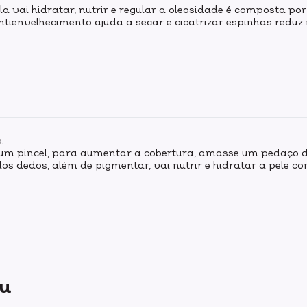
a vai hidratar, nutrir e regular a oleosidade é composta po
antienvelhecimento ajuda a secar e cicatrizar espinhas redu
.
 um pincel, para aumentar a cobertura, amasse um pedaço 
 dos dedos, além de pigmentar, vai nutrir e hidratar a pele c
ou