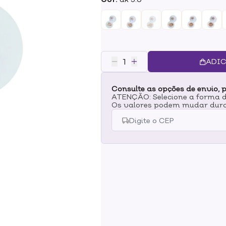
de petrolatos, parabenos, sulfat
nocivas ao nosso corpo e ao mei
tom da pele, neutralizando manc
imperfeições como espinhas e m
natural, você vai se apaixonar, po
a oleosidade da pele, por causa 
ADIC
humana.Durabilidade na pele: E
pele absorver a maquiagem. Quan
Consulte as opções de envio, p
maquiagem durará.
ATENÇÃO: Selecione a forma de
Os valores podem mudar dura