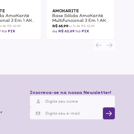
TE
AMOKARITE
AM
ida AmoKarité
Base Sólida AmoKarité
Bas
ional 3 Em 1 AK
Multifuncional 3 Em 1 AK
Mul
3.0 15g
3.5 
R$ 65,99
R$ 6
1x de R$ 62,69
ou 1x de R$ 62,69
9
no
PIX
ou
R$ 62,69
no
PIX
ou
R
Inscreva-se na nossa Newsletter!
br