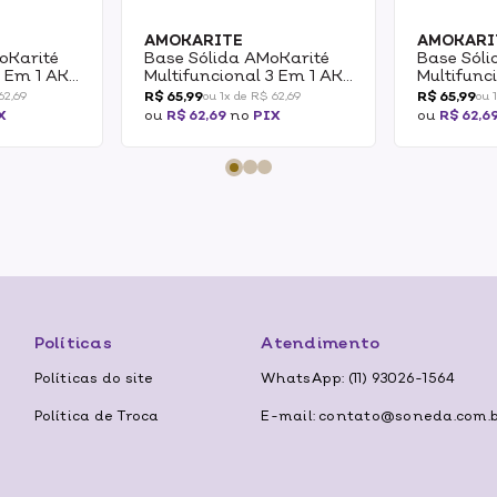
AMOKARITE
AMOKARI
oKarité
Base Sólida AMoKarité
Base Sól
3 Em 1 AK
Multifuncional 3 Em 1 AK
Multifunc
2.0 15g
2.5 15g
R$ 65,99
R$ 65,99
62,69
ou 1x de R$ 62,69
ou 
X
ou
R$ 62,69
no
PIX
ou
R$ 62,6
Políticas
Atendimento
Políticas do site
WhatsApp: (11) 93026-1564
Política de Troca
E-mail: contato@soneda.com.