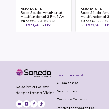
AMOKARITE
AMOKARITE
Base Sólida AmoKarité
Base Sólida Am
Multifuncional 3 Em 1 AK
Multifuncional 
0.5 15g
1.0 15g
R$ 65,99
R$ 65,99
ou 1x de R$ 62,69
ou 1x de R$ 
ou
R$ 62,69
no
PIX
ou
R$ 62,69
no
PI
Institucional
Quem somos
Revelar a Beleza
Nossas lojas
despertando Vidas
Trabalhe Conosco
Perguntas frequentes