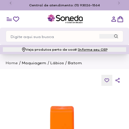
o
Central de atendimento:
(11) 93026-1564
Veja produtos perto de você!
Informe seu CEP
/
/
/
Home
Maquiagem
Lábios
Batom