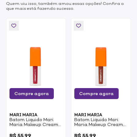
Quem viu isso, também amou essas opções! Confira o
que mais está fazendo sucesso.
Compre agora
Compre agora
MARI MARIA
MARI MARIA
Batom Liquido Mari
Batom Liquido Mari
Maria Makeup Creamy
Maria Makeup Creamy
Matte Maria Antonia
Matte Maria Beatriz
0
0
4ml
4ml
R$ 55,99
R$ 55,99