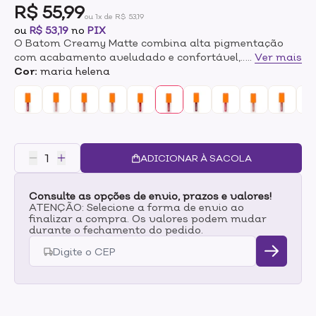
R$ 55,99
ou 1x de R$ 53,19
ou
R$ 53,19
no
PIX
O Batom Creamy Matte combina alta pigmentação
com acabamento aveludado e confortável,
...
Ver mais
proporcionando lábios vibrantes, macios e
Cor:
maria helena
sofisticados.São 15 cores irresistíveis, incluindo nudes,
marrons, rosados, vermelhos e vinhos, perfeitas para
qualquer ocasião.MODO DE USO;Aplique diretamente
nos lábios limpos. Para maior definição, contorne
primeiro com um lápis de boca ou aplique com pincel.
Reaplique sempre que desejar intensidade de cor e
ADICIONAR À SACOLA
efeito aveludado.
Consulte as opções de envio, prazos e valores!
ATENÇÃO: Selecione a forma de envio ao
finalizar a compra. Os valores podem mudar
durante o fechamento do pedido.