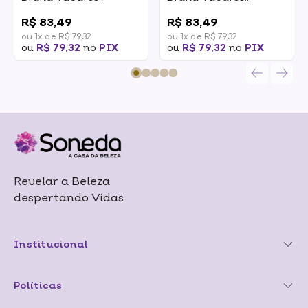
Cushion Glow Peach
Cushion Glow Pearly
0
0
15g
15g
R$ 83,49
R$ 83,49
ou 1x de R$ 79,32
ou 1x de R$ 79,32
ou
R$ 79,32
no
PIX
ou
R$ 79,32
no
PIX
Revelar a Beleza
despertando Vidas
Institucional
Políticas