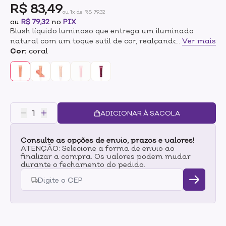
R$ 83,49
ou 1x de R$ 79,32
ou
R$ 79,32
no
PIX
Blush líquido luminoso que entrega um iluminado
natural com um toque sutil de cor, realçando a beleza
...
Ver mais
com viço e hidratação para a pele.Sua fórmula
Cor:
coral
combina pigmentos translúcidos e ativos de skincare
para um rubor saudável e radiante. Com textura
cremosa e cobertura ajustável, adapta-se à pele de
forma uniforme e confortável. Multifuncional, pode ser
usado no rosto, nos lábios e nas pálpebras.Coral: coral
alaranjado com suave cintilância.
ADICIONAR À SACOLA
Consulte as opções de envio, prazos e valores!
ATENÇÃO: Selecione a forma de envio ao
finalizar a compra. Os valores podem mudar
durante o fechamento do pedido.