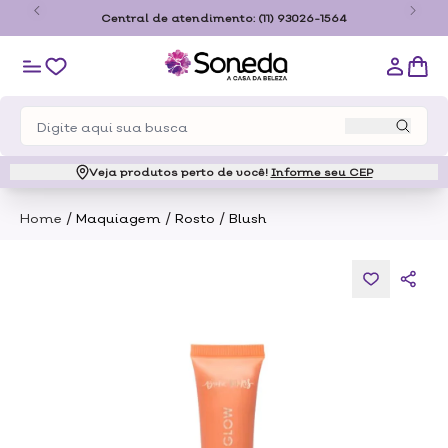
o
Central de atendimento:
(11) 93026-1564
Veja produtos perto de você!
Informe seu CEP
/
/
/
Home
Maquiagem
Rosto
Blush