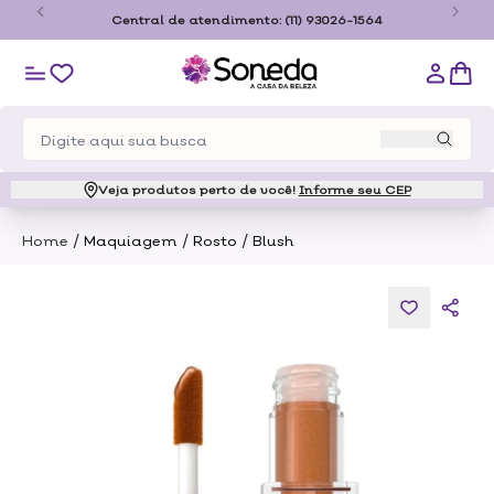
o
Central de atendimento:
(11) 93026-1564
Veja produtos perto de você!
Informe seu CEP
/
/
/
Home
Maquiagem
Rosto
Blush