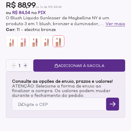
R$ 88,99
ou 1x de R$ 84,54
ou
R$ 84,54
no
PIX
O Blush Líquido Sunkisser de Maybelline NY é um
produto 3 em 1: blush, bronzer e iluminador,
...
Ver mais
promovendo a multi funcionalidade.Sua fórmula
Cor:
11 - electric bronze
líquida, enriquecida com Vitamina E, se derrete na pele
e dura até 12h, proporcionando efeito glow natural
e até um brilho luminoso dimensional.Oferece efeito de
blush derretido e luminoso por horas. Sua fórmula
ultra misturável e construível se funde perfeitamente
com a pele, gerando um brilho natural.Misture e
ADICIONAR À SACOLA
combine tons para dimensão e
intensidade.Benefícios - Produto multi funcional -
Consulte as opções de envio, prazos e valores!
Efeito Glow- 12h de duração- Enriquecido com
ATENÇÃO: Selecione a forma de envio ao
vitamina E- Constrói camadas Modo de uso:Aplicar o
finalizar a compra. Os valores podem mudar
blush líquido no rosto utilizando o pincel aplicador,
durante o fechamento do pedido.
esponja ou pontas dos dedos e, em seguida, espalhar e
misturar como desejado.