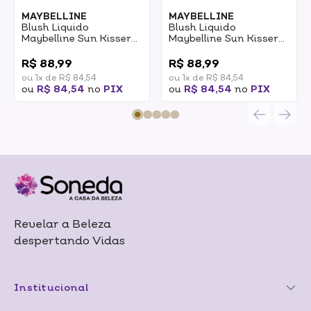
MAYBELLINE
MAYBELLINE
Blush Liquido
Blush Liquido
Maybelline Sun Kisser
Maybelline Sun Kisser
03 Sol Search 4,7ml
05 Blazing 4,7ml
0
0
R$ 88,99
R$ 88,99
ou 1x de R$ 84,54
ou 1x de R$ 84,54
ou
R$ 84,54
no
PIX
ou
R$ 84,54
no
PIX
Revelar a Beleza
despertando Vidas
Institucional