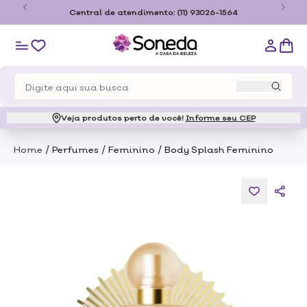
São
Central de atendimento:
(11) 93026-1564
Veja produtos perto de você!
Informe seu CEP
/
/
/
Home
Perfumes
Feminino
Body Splash Feminino