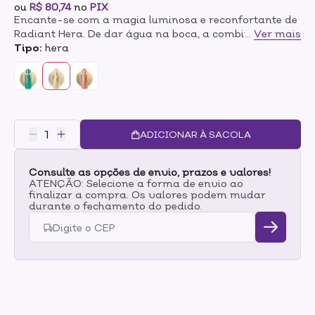
ou
R$ 80,74
no
PIX
Encante-se com a magia luminosa e reconfortante de
Radiant Hera. De dar água na boca, a combinação de
...
Ver mais
amêndoas, pralinê e caramelo conferem uma base
Tipo:
hera
cremosa com sensação deliciosa de conforto.Radiante
Hera conquista, inspira e magnetiza, como um
verdadeiro presente das deusas.
ADICIONAR À SACOLA
Consulte as opções de envio, prazos e valores!
ATENÇÃO: Selecione a forma de envio ao
finalizar a compra. Os valores podem mudar
durante o fechamento do pedido.